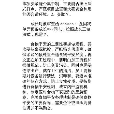
事项决策能否集中制、主要能否按照法
式打点、严沉项目放置和大额资金利用
能否合适环境。2。参取？。
成长对象审查函 ××××××： 兹因我
单元预备成长×××同志，按照成长工做
法式，现需？。
食物平安的主要性和操做规程。其
次要从泉源把控，严酷筛选供应商，确
保采购的预处置合适食物平安尺度，再
次正在加工过程中，要明白加工流程和
操做规范，防止交叉污染。同时也需要
连结出产、储存卫生的清洁。员工需按
期对设备进行清洗、消毒和。要遵照准
确的储存方式，防止食物变质。要按期
进行食物平安检测，成立内部监视机
制。制定应对食物平安变乱的应急预
案。完美食物平安办理轨制是确保食物
平安的主要保障，需要企业或组织高度
注沉并不竭勤奋。