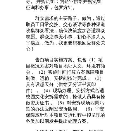
等。 并购沉组：为企业供给并购沉组
征询和办事，包罗方针。
群众需求的主要路子。做为，通过
取员工日常交换、交心谈话等多种渠道
收集群众看法，确保决策愈加合适群众
志愿。群众之事无小事，初心不渝为人
平易近，做为，我更要积极回应群众关
心！
告白项目实施方案、包含（1）项
目概况方案对项目地址人文、环境有领
会， （2）实施时间打算方案保障项目
制做、运输、安拆能按时完成， （3）
具有设想天分（供给天分证书复印
件）， （4）现场办理、安拆方式合适
校园文化安拆需求的，操做人员具有操
做资历证书， （5）对安拆现场四周污
染的办法应阐发安拆四周、 （6）平安
保障应针对本项目安拆过程中拟呈现的
各类加以阐发并提出处理方案。