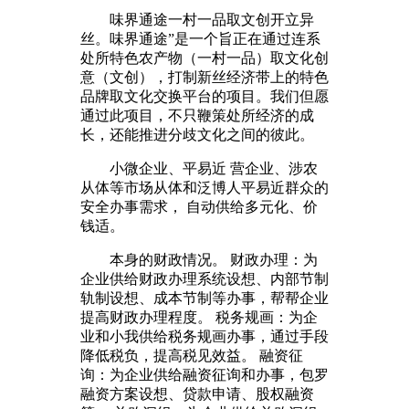
味界通途一村一品取文创开立异
丝。味界通途”是一个旨正在通过连系
处所特色农产物（一村一品）取文化创
意（文创），打制新丝经济带上的特色
品牌取文化交换平台的项目。我们但愿
通过此项目，不只鞭策处所经济的成
长，还能推进分歧文化之间的彼此。
小微企业、平易近 营企业、涉农
从体等市场从体和泛博人平易近群众的
安全办事需求， 自动供给多元化、价
钱适。
本身的财政情况。 财政办理：为
企业供给财政办理系统设想、内部节制
轨制设想、成本节制等办事，帮帮企业
提高财政办理程度。 税务规画：为企
业和小我供给税务规画办事，通过手段
降低税负，提高税见效益。 融资征
询：为企业供给融资征询和办事，包罗
融资方案设想、贷款申请、股权融资