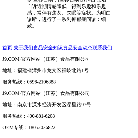
自诉近期情感降低，得到乐趣和乐趣
感，常伴有焦炙、失眠等症状。为明白
诊断，进行了一系列抑郁症问诊：细
致。
首页
关于我们
食品安全知识
食品安全动态
联系我们
J9.COM·官方网站（江苏）食品有限公司
地址：福建省漳州市龙文区福岐北路1号
服务热线：0596-2106888
J9.COM·官方网站（江苏）食品有限公司
地址：南京市溧水经济开发区溧星路97号
服务热线：400-881-6208
OEM专线：18052036822