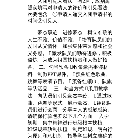
入团引见人看法，有2名，应别离
照实填写对申请人的评价和引见看法。
次要包含：①申请人递交入团申请书的
时间②引见人。
豪杰事迹，进修豪杰，树立准确的
人生不雅、价值不雅。 培育队员们的
爱国从义情怀，加强集体荣誉感和社会
义务感。 激发队员们勤奋进修，积极
熬炼，为成为祖国扶植者和人做好预
备。 二、勾当预备 收集豪杰事迹材
料，制做PPT课件。 预备红色歌曲、
跳舞等表演节目。 预备红领巾、队旗
等队活品。 三、勾当方式 采用教学
法，向队员们引见豪杰事迹。 通过歌
曲、跳舞等形式，展示豪杰。 组织队
员们进行会商，分享本人的感触感染。
请确保打算包罗以下几个方面： 入学
初期，集中精神进行班级根本扶植。
班级规章轨制扶植：制定班规，明白行
为原则和惩机制，指导学生树立准确的