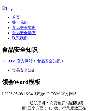
首页
关于我们
食品安全知识
食品安全动态
联系我们
食品安全知识
J9.COM·官方网站
>
食品安全知识
>
食品安全知识
领会Word模板

2026-05-08 16:34

来源: J9.COM·官方网站
述职演讲：次要包罗“德能勤绩
廉”五个方面： 1。德。把尺度放正在