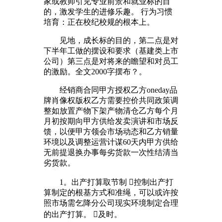
家或教师引见专业前景和就业标的目
的，激发学生的进修乐趣。 行为习惯
培育：正在校纪校规的根本上。
见地，成长标的目的，第二点是对
下半年工做的摆设和要求（基建类上市
公司）第三点是对将来的瞻望和对员工
的激励。全文2000字摆布？。
经销商合同甲方授权乙方oneday品
牌肖像权版权乙方需要控价共同政策调
整如放置产物下架产物清仓乙方每个月
月初按期向甲方供给发卖演讲和市场反
馈，以便甲方领会市场动态和乙方销量
环境以及调整运营计谋60天内甲方供给
无前提退换办事每劣货款一次性结清当
劣货款。
1。出产打算取节制 控制出产打
算制定的根基方式和准绳，可以或许按
照市场需乞降分公司现实环境制定合理
的出产打算。 及时。