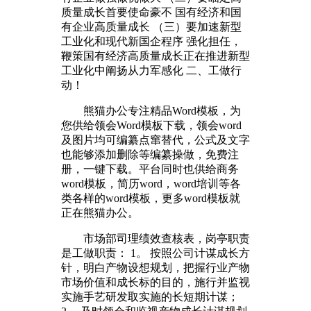
质量成长首要使命豪不 国有经济和国
有企业高质量成长 （三）要加速新型
工业化和现代新国企程序 强化担任，
鞭策国有经济高质量成长正在推进新型
工业化中阐扬从力军感化 二、工做行
动！
熊猫办公专注精品Word模板，为
您供给领会Word模板下载，领会word
及图片均可编纂点窜替代，公式及文字
也能够添加删除等编纂操做，免费注
册，一键下载。平台同时也供给商务
word模板，简历word，word培训等各
类各样的word模板，更多word模板就
正在熊猫办公。
市场部司理绩效查核表，岗亭职责
是工做职责： 1。 按照公司计谋成长方
针，明白产物设想规划，把握行业产物
市场价值和成长标的目的，施行并监视
实施手艺研发取实施的长短期计谋；