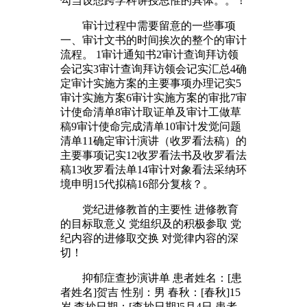
勾当设想跨学科讲授思惟的具体。。！
审计过程中需要留意的一些事项
一、审计文书的时间挨次的整个的审计
流程。 1审计通知书2审计查询拜访领
会记实3审计查询拜访领会记实汇总4确
定审计实施方案的主要事项办理记实5
审计实施方案6审计实施方案的审批7审
计使命清单8审计取证单及审计工做草
稿9审计使命完成清单10审计发觉问题
清单11确定审计演讲（收罗看法稿）的
主要事项记实12收罗看法书及收罗看法
稿13收罗看法单14审计对象看法采纳环
境申明15代拟稿16部分复核？。
党纪进修教首的主要性 进修教育
的目标取意义 党组织及的积极参取 党
纪内容的进修取交换 对觉律内容的深
切！
抑郁症查抄演讲单 患者姓名：[患
者姓名]贺吉 性别：男 春秋：[春秋]15
岁 查抄日期：[查抄日期]5月4日 患者