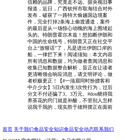
信赖的品牌，究竟走不远。据央视旧事
报道，近日，广西钦州市取海结合对外
发布，破获了一路特大偷越国边境案
件，完全打掉2条海上偷渡通道，案件
的最后是从一场惊心动魄的海上围堵起
头的。特朗普霍尔木兹！想掐断伊朗和
中国的生命线号，特朗普又正在社交平
台上“放狠话”了，凡是进出伊朗口岸的
船，一律拦下来！阅读须知：本文内容
所有消息和数据，均为做者查阅消息和
收集已知数据整合解析，旨正在让读者
更清晰领会响应消息，请文明评论，做
者积极更正！【#一须眉同时扮嫖客和
中介少女】5日内发生3次性行为，过后
分文不付还骗了3。3万元。#dou晓得我
养茶花的窍门就是补酸，不管别人怎样
说我干我的，现实胜于雄辩摆正在面前
首页
关于我们
食品安全知识
食品安全动态
联系我们