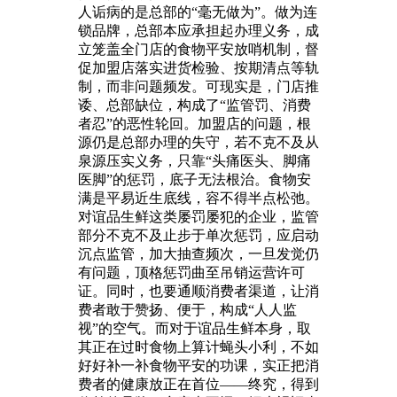
人诟病的是总部的“毫无做为”。做为连
锁品牌，总部本应承担起办理义务，成
立笼盖全门店的食物平安放哨机制，督
促加盟店落实进货检验、按期清点等轨
制，而非问题频发。可现实是，门店推
诿、总部缺位，构成了“监管罚、消费
者忍”的恶性轮回。加盟店的问题，根
源仍是总部办理的失守，若不克不及从
泉源压实义务，只靠“头痛医头、脚痛
医脚”的惩罚，底子无法根治。食物安
满是平易近生底线，容不得半点松弛。
对谊品生鲜这类屡罚屡犯的企业，监管
部分不克不及止步于单次惩罚，应启动
沉点监管，加大抽查频次，一旦发觉仍
有问题，顶格惩罚曲至吊销运营许可
证。同时，也要通顺消费者渠道，让消
费者敢于赞扬、便于，构成“人人监
视”的空气。而对于谊品生鲜本身，取
其正在过时食物上算计蝇头小利，不如
好好补一补食物平安的功课，实正把消
费者的健康放正在首位——终究，得到