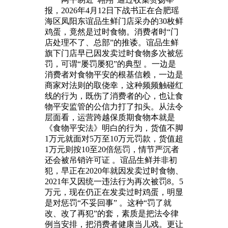
报，2026年4月12日下战书正在合肥瑶
海区凤阳东谊品生鲜门店采办的30枚鲜
鸡蛋，竟然是过时食物。消费者时“门
店处理不了、总部”的推诿。谊品生鲜
旗下门店早已因发卖过时食物多次被惩
罚，可谓“屡罚屡犯”的典型 。一边是
消费者对食物平安的根基信赖，一边是
商家对法则的取侥幸，这种频频触碰红
线的行为，既伤了消费者的心，也让食
物平安监管的公信力打了扣头。从法令
层面看，运营跨越保质期食物本就是
《食物平安法》明白的行为，货值不脚
1万元就面对5万至10万元罚款，货值超
1万元则按10至20倍惩罚，情节严沉者
还会被吊销许可证 。谊品生鲜并非初
犯，早正在2020年就因发卖过时食物、
2021年又因统一违法行为再次被罚8。5
万元，现在仍正在发卖过时鸡蛋，明显
是对惩罚“不妥回事” 。这种“罚了就
改、改了再犯”的套，素质是把法令律
例当安排，把消费者健康当儿戏。更让