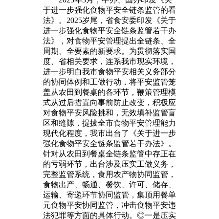
于进一步强化食物平安全链条监管的看
法》。2025岁尾，省食安委印发《关于
进一步强化食物平安全链条监管若干办
法》，对食物平安管理提出全链条、全
周期、全要素的新要求。为贯彻落实国
度、省相关要求，连系我市现实环境，
进一步明白我市食物平安相关义务部分
的协同体例和工做行动，将平安监管笼
盖从农田到餐桌的各环节，鞭策管理模
式从过后措置向事前防止改变，积极应
对食物平安风险挑和，无效填补监管盲
区和缝隙，提拔全市食物平安管理能力
现代化程度，我市出台了《关于进一步
强化食物平安全链条监管若干办法》。
针对从农田到餐桌全链条监管中存正在
的亏弱环节，出台涉及压实工做义务，
完整监管系统，食用农产物协同监管，
食物出产、畅通、餐饮、许可、储存、
运输、寄递环节协同监管，集顶用餐单
元食物平安协同监管，冲击食物平安违
法犯罪等方面的具体行动。◎一是压实