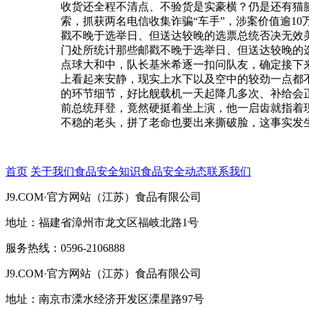
收货还全程不清点、不验货是实豪横？仍是还有猫腻
索，抓获两名电信收集诈骗“车手”，涉案价值逾1
戳不晚于选举日、但送达较晚的选票总统否决无效美
门处所统计那些邮戳不晚于选举日、但送达较晚的选
点球大和中，队长基米希逐一扣问队友，确定接下
上看起来安静，现实上水下以及空中的较劲一点都
的环节细节，好比舰载机一天起降几多次、补给会正
前总统拜登，竟然硬挺着坐上演，他一启齿就指着
不稳的老头，拼了老命也要出来撕破脸，这事实发
首页
关于我们
食品安全知识
食品安全动态
联系我们
J9.COM·官方网站（江苏）食品有限公司
地址：福建省漳州市龙文区福岐北路1号
服务热线：0596-2106888
J9.COM·官方网站（江苏）食品有限公司
地址：南京市溧水经济开发区溧星路97号