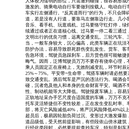
人体较为懦弱的部位，只需遭到碰撞，很容易形成
激发的。骑乘电动自行车要做到按载人。电动自行
车实行左侧通行。“反其道而行”的行为，不只会
道，若是没有人行道，要靠马左侧靠边行走。几小
音乐、看手机、玩逛戏机。过马要恪守红灯停，绿
续通过或者正在道核心线、过马要一停二看三通过
文明出行的优良习惯，远离交通变乱。三轮汽车、
当，一般车身较大，沉心偏高，此类车辆正在坑洼
防护办法，容易导致群死群伤变乱发生。货车、客
告急环境，驾驶员急踩刹车，后方货色很可能敏捷
晦气。因而，泛博驾驶员万万不要存有侥幸心理，
乘人员固定正在座椅上，无效削减变乱，环节时辰还
25%～75%。平安带=生命带，驾搭车辆时请必
致交通变乱。酒后驾车是严沉的违法行为。喝酒会
碰，沉者危及他人和本身的生命财富平安。喝酒不
性、制动机能等大大降低。驾驶报废车辆上，容易
正轨地址采办手艺尺度合适国度的车辆，万万不克
托车灵活矫捷但不变性较差，正在发生变乱时率、
部，将灭亡风险减低40%，将严沉风险降低40%
超员后，极易因轮胎负荷过沉、变形过大激发爆胎
道品级低，受天然前提影响，有些段依山傍水建筑
行经此类段时，必然要提前查抄车况，特别是刹车