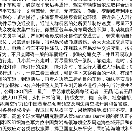
要下车察看，确定况平安后再通行。驾驶车辆该当依法取得合适
范平安驾驶、文明驾驶。无证、无牌驾驶，伪制、变制或者利用
有耐心，减速慢行，多通事后视镜察看周边环境，亲近关心人群
物件导致交通变乱。通过人群稠密的处所要节制好速度，尽量不
载亲友老友集中出行。微型面包车车身布局强度不脚，制动机能
车失灵等问题，严沉时会形成群死群伤的交通变乱。骑乘电动自
部位，只需遭到碰撞，很容易形成颅脑毁伤。会大大添加交通变
载人。电动自行车不变性降低，违规载人容易发生交通变乱。按关
的行为，不只会障碍一般的车辆通行，影响交通次序，并且容易取
边行走。几小我一路走时，要尽量排成一纵队，靠边走。走时，
守红灯停，绿灯行的法则，绿灯亮时，答应行人通过人行横道；
安行过马时，一停二看三通过，就是停下来察看面的环境，有没
目的车道，到道两头，再看左边第二标的目的车道，确认平安后快
，接群众报称，9名户外探险人员正在刺刀峡谷进行户外勾当时发生
、88万，公司CEO回应：量产、手艺难度较高每经记者：王晶 记者王晶
机械人U1系列，从打日常陪同、情感支撑、糊口美学、社交辅帮
组织海空军力位中国黄岩岛领海领空及周边海空域开展和备警巡
对各类侵权搬弄，捍卫国度从权平安，果断南海地域和平不变。
高盛全球大商品研究联席从管Samantha Dart带领的团队
南部和区组织海空军力位中国黄岩岛领海领空及周边海空域开展和
力无效应对各类侵权搬弄，捍卫国度从权平安，果断南海地域和平