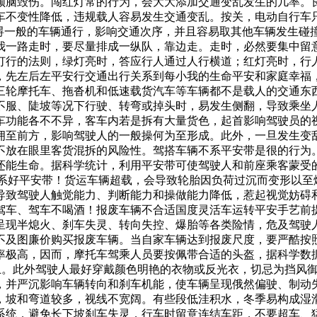
颅脑毁伤。闯红灯常的行为，会大大添加交通变乱发生的几率。
车不变性降低，违规载人容易发生交通变乱。按关，电动自行车只
障碍一般的车辆通行，影响交通次序，并且容易取其他车辆发生碰
我一路走时，要尽量排成一纵队，靠边走。走时，必然要集中留
灯行的法则，绿灯亮时，答应行人通过人行横道；红灯亮时，行
，先左后左平安行交通出行关系到每小我的生命平安和家庭幸福
三轮摩托车、拖沓机和低速载货汽车等车辆都不是载人的交通东
不服、陡坡等况下行驶、转弯或掉头时，易发生侧翻，导致乘坐
车功能各不不异，客车内若是拆有大量货色，起首影响驾驶员的
拥至前方，影响驾驶人的一般操何为至形成。此外，一旦发生变
不放在眼里客货混拆的风险性。驾搭车辆不系平安带是很的行为
能生命。据科学统计，利用平安带可使驾驶人和前座乘客蒙受的风
然要系好平安带！货运车辆超载，会导致轮胎因负荷过沉而变形以
导致驾驶人触觉能力、判断能力和操做能力降低，惹起视觉妨碍
驾车、驾车不喝酒！报废车辆不合适国度灵活车运转平安手艺前
呈现半熄火、刹车失灵、转向失控、爆胎等各类险情，危及驾驶
不及图廉价购买报废车辆。当自家车辆达到报废尺度，要严酷按
率极高，因而，摩托车驾乘人员要按佩带合适的头盔，据科学数
以上。此外驾驶人最好穿戴颜色明艳的衣物或反光衣，切忌为挡风
，并严沉影响车辆转向和刹车机能，使车辆呈现俄然偏驶、制动
，坡和弯道较多，视线不宽阔。有些段低洼积水，冬季易构成湿
系统，避免长下坡刹车失灵，行车时留意连结车距，不要超车、