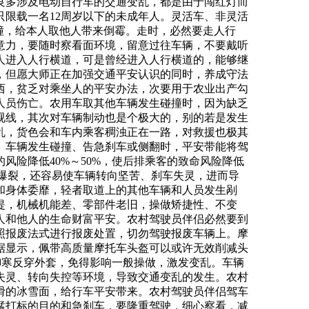
良多涉及电动自行车的交通变乱，都是由于闯红灯而
限载一名12周岁以下的未成年人。灵活车、非灵活
撞，给本人取他人带来倒霉。走时，必然要走人行
意力，要随时察看面环境，留意过往车辆，不要戴听
人进入人行横道，可是曾经进入人行横道的，能够继
，但愿大师正在加强交通平安认识的同时，养成守法
西，贫乏对乘坐人的平安办法，次要用于农业出产勾
人员伤亡。农用车取其他车辆发生碰撞时，因为缺乏
视线，其次对车辆制动也是个极大的，别的若是发生
乱，货色会和车内乘客稠浊正在一路，对救援也极其
。车辆发生碰撞、告急刹车或侧翻时，平安带能将驾
险降低40%～50%，使后排乘客的致命风险降低
至爆裂，还容易使车辆转向坚苦、刹车失灵，进而导
和身体委靡，轻者取道上的其他车辆和人员发生剐
提，机械机能差、零部件老旧，操做矫捷性、不变
人和他人的生命财富平安。农村驾驶员伴侣必然要到
照报废法式进行报废处置，切勿驾驶报废车辆上。摩
据显示，佩带高质量摩托车头盔可以或许无效削减头
御寒反穿外套，免得影响一般操做，激发变乱。车辆
失灵、转向失控等环境，导致交通变乱的发生。农村
滑的冰雪面，给行车平安带来。农村驾驶员伴侣驾车
猛打标的目的和急刹车，要隆重驾驶，细心察看，减