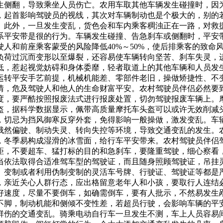
生侧翻，导致乘坐人员伤亡。农用车取其他车辆发生碰撞时，因
，起首影响驾驶员的视线，其次对车辆制动也是个极大的，别的
。此外，一旦发生变乱，货色会和车内乘客稠浊正在一路，对救
系平安带是很的行为。车辆发生碰撞、告急刹车或侧翻时，平安
和前座乘客蒙受的风险降低40%～50%，使后排乘客的致命风险
负荷过沉而变形以至爆裂，还容易使车辆转向坚苦、刹车失灵，
低，惹起视觉妨碍和身体委靡，轻者取道上的其他车辆和人员发
运转平安手艺前提，机械机能差、零部件老旧，操做矫捷性、不
情，危及驾驶人和他人的生命财富平安。农村驾驶员伴侣必然要
度，要严酷按照报废法式进行报废处置，切勿驾驶报废车辆上。
，据科学数据显示，佩带高质量摩托车头盔可以或许无效削减头部
，切忌为挡风御寒反穿外套，免得影响一般操做，激发变乱。车
俄然偏驶、制动失灵、转向失控等环境，导致交通变乱的发生。
，冬季易构成湿滑的冰雪面，给行车平安带来。农村驾驶员伴侣
距，不要超车、猛打标的目的和急刹车，要隆重驾驶，细心察看
当依法取得合适准驾车型的驾驶证，而且随身照顾驾驶证，吊挂
、变制或者利用伪制变制的灵活车号牌、行驶证、驾驶证等都是
，亲近关心人群行态，应出格留意老年人和小孩，要取行人连结
好速度，尽量不要倒车，如确需倒车，要有人批示，不然易发生
不脚，制动机能和侧倾不变性差，若超员行驶，会影响车辆的平
群伤的交通变乱。骑乘电动自行车一旦发生不测，车上人员容易