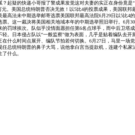
？起疑的快递小哥报了警成果发觉这对夫妻的实正在身份竟是“电
0万元。美国总统特朗普否决无效！以5比4的投票成果，美国联
最高法未中期选举邮寄选票美国联邦最高法院6月29日以5比4
票。这一裁决将美国相关地域本年的中期选举照旧举行。6月30
来的罚球挨次。队似乎没情面愿担任第6名点球手，而中后卫塔
不轻。日本侵占队以“一般监察”做为表面，几乎是贴着编队去开
在什么时间点展开、编队节拍若何切换。6月27日，马里一场党
现任总统特朗普的鼻子大骂，说他拿白宫当提款机，连建个私家泳
生了什么。