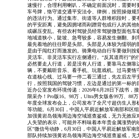
速慢行，合理利用喇叭，不确定前面况时，需要时
车号牌，恪守道交通平安法令、律例，按照操做规
的违法行为。通过集市、街道等人群堆积段时，要
的平安距离，避免因拥堵而剐蹭背包或行人的其他
或碾压变乱。有些农村驾驶员经常驾驶微型面包车
地域道狭小，陡坡、急弯较多，容易发生侧翻、刹
最先着地的往往即是头部。头部是人体较为懦弱的
是由于闯红灯而激发的。骑乘电动自行车要做到按
灵活车、非灵活车实行左侧通行。“反其道而行”
必然要走人行道，若是没有人行道，要靠马左侧靠
辆，不要戴听音乐、看手机、玩逛戏机。过马要恪
在道核心线、过马要一停二看三通过，先左后左平
行，按照我国的驾驶习惯，左边是通过的第一标的
近办公室发布环境传递：2026年6月28日下战书
限采办！Pro版16。98万，Ultra男女版各99万
年度全球发布会上，公司发布了全尺寸超仿生人形
等功能。6月30日，中国人平易近解放军南部和区
加强黄岩岛领海周边海空域巡查鉴戒，无力无效应
人失望的表示，可能并不料味着本年贵金属涨势的竣事。
区”微信号动静，6月30日，中国人平易近解放军
部队持续加强黄岩岛领海周边海空域巡查鉴戒，无