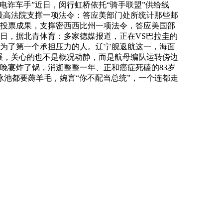
诈车手”近日，闵行虹桥依托“骑手联盟”供给线
邦最高法院支撑一项法令：答应美部门处所统计那些邮
的投票成果，支撑密西西比州一项法令，答应美国部
日，据北青体育：多家德媒报道，正在VS巴拉圭的
成为了第一个承担压力的人。辽宁舰返航这一，海面
展，关心的也不是概况动静，而是航母编队运转傍边
晚宴炸了锅，消逝整整一年、正和癌症死磕的83岁
池都要薅羊毛，婉言“你不配当总统”，一个连都走