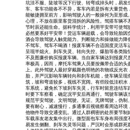
坑洼不服、陡坡等况下行驶、转弯或掉头时，易发
车、客车功能各不不异，客车内若是拆有大量货色
能敏捷拥至前方，影响驾驶人的一般操何为至形成
心理，不放在眼里客货混拆的风险性。驾搭车辆不
节时辰还能生命。据科学统计，利用平安带可使驾驶人
必然要系好平安带！货运车辆超载，会导致轮胎因
酒会导致驾驶人触觉能力、判断能力和操做能力降
不驾车、驾车不喝酒！报废车辆不合适国度灵活车
呈现半熄火、刹车失灵、转向失控、爆胎等各类险
不及图廉价购买报废车辆。当自家车辆达到报废尺
率极高，因而，摩托车驾乘人员要按佩带合适的头盔
上。此外驾驶人最好穿戴颜色明艳的衣物或反光衣
胎，并严沉影响车辆转向和刹车机能，使车辆呈现
筑，坡和弯道较多，视线不宽阔。有些段低洼积水
车系统，避免长下坡刹车失灵，行车时留意连结车
时要下车察看，确定况平安后再通行。驾驶车辆该
规范平安驾驶、文明驾驶。无证、无牌驾驶，伪制
要有耐心，减速慢行，多通事后视镜察看周边环境
他物件导致交通变乱。通过人群稠密的处所要节制
车载亲友老友集中出行。微型面包车车身布局强度
易发生侧翻、刹车失灵等问题，严沉时会形成群死