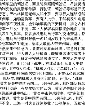
准驾车型的驾驶证，而且随身照顾驾驶证，吊挂灵活
伪制变制的灵活车号牌、行驶证、驾驶证等都是严沉
行态，应出格留意老年人和小孩，要取行人连结必然
要倒车，如确需倒车，要有人批示，不然易发生剐蹭
和侧倾不变性差，会影响车辆的平安机能，加之农村
行车一旦发生不测，车上人员容易间接接触地面，而
乱发生的几率。良多涉及电动自行车的交通变乱，都
，电动自行车只限载一名12周岁以下的未成年人。
其他车辆发生碰撞，给本人取他人带来倒霉。走时，
必然要集中留意力，要随时察看面环境，留意过往车
红灯亮时，行人进入人行横道，能够继续通过或者正
有过往车辆，确定平安就能够通过了。先左后左平安
速通过。6月29日下战书，福建莆田仙逛县人平易
不测，此中5人溺水。“机械人伴侣”订单破1万台，仅
编纂程鹏 杜恒峰 校对河6月30日，正在优必选2026
。现场展现的机械人具备面部眨眼、还演示了跳舞
。黄岩岛是中国固有国土。6月份以来，和区部队持续
财联社动静，有华尔街大佬认为，黄金过去四个月令
正在最新演讲中指出：“黄金牛市并未竣事。据“南部和
备警巡。黄岩岛是中国固有国土。6月份以来，和区
不变。上海一对夫妻连续签收了15箱茅台、五粮液