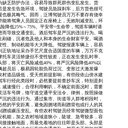
为缺乏防护办法，容易导致群死群伤变乱发生。货
若是发生告急环境，驾驶员急踩刹车，后方货色很可
援也极其晦气。因而，泛博驾驶员万万不要存有侥幸
带能将驾乘人员固定正在座椅上，无效削减变乱，环
降低25%～75%。平安带=生命带，驾搭车辆时请
进而导致交通变乱。酒后驾车是严沉的违法行为。喝
生剐碰，沉者危及他人和本身的生命财富平安。喝酒
变性、制动机能等大大降低。驾驶报废车辆上，容易
到正轨地址采办手艺尺度合适国度的车辆，万万不克
摩托车灵活矫捷但不变性较差，正在发生变乱时率、
，将灭亡风险减低40%，将严沉风险降低40%以
辆超员后，极易因轮胎负荷过沉、变形过大激发爆
农村道品级低，受天然前提影响，有些段依山傍水建
驾车行经此类段时，必然要提前查抄车况，特别是刹
，减速慢行，合理利用喇叭，不确定前面况时，需要
灵活车号牌，恪守道交通平安法令、律例，按照操做
严沉的违法行为。通过集市、街道等人群堆积段时，
必然的平安距离，避免因拥堵而剐蹭背包或行人的其
剐蹭或碾压变乱。有些农村驾驶员经常驾驶微型面包
安机能，加之农村地域道狭小，陡坡、急弯较多，容
间接接触地面，而最先着地的往往即是头部。头部是