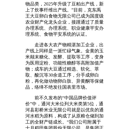
物品类，2025年升级了豆粕出产线，新
上了炊事纤维出产线。”目前，克东禹
王大豆卵白食物无限公司已成为国度级
农业财产化龙头企业，接踵通过了质量
办理系统、办理系统、职业健康平安办
理系统、食物平安系统的认证。
走进各大农产物精湛加工企业，出
产线上同样是一派忙碌气象。金黄的玉
米颠末糖化、发酵、提取等工序，变身
为医用淀粉、功能性糖醇等高附加值产
物；成车的大豆通过精选、软化、萃
取、酸沉等30余道工序，分手成卵白
粉，再化做动物卵白肽、异黄酮等保健
品，络绎不绝发往国表里市场。
前不久发布的“中国品牌价值评
价”中，通河大米位列大米类第5位，通
河县彩桥米业无限公司就是以优良的通
河水稻为原料，构成了从原粮仓储到加
工的全财产链成长。“我们公司附属于
十月稻田集团股份无限公司，是集团正