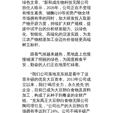
绿色文章。”新和成生物科技无限公司
担任人暗示，2026年，公司正在不变现
有维生素类、辅酶Q10等劣势产物全球
市场拥有率的同时，加大研发投入取新
产物开辟力度，持续扩大财产规模，提
拔中试平台的分析研发能力。以绿色
化、智能化、高端化的活泼实践，为龙
江农产物精湛加工业迈向价值链更高端
树立标杆。
跟着气候越来越热，黑地盘上也慢
慢铺满了明丽的绿色，为国度粮食平
安，勤奋的人们正在地里忙碌着。
“我们公司落地克东就是看中了这
里丰硕的优良大豆资本。2013年公司成
立以来，我们‘竭尽全力，永久抢先’的
企业，目前已成为大豆卵白食物及原料
加工，构成了从种子到餐桌的全财产
链。”克东禹王大豆卵白食物无限公司
陶司理引见，“公司出产的大豆卵白市
场拥有率达到了24%。公司不竭丰硕产