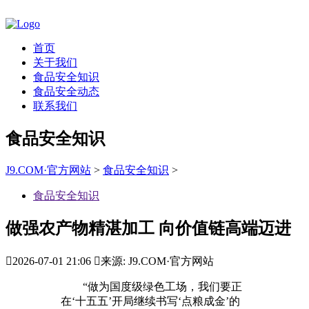
首页
关于我们
食品安全知识
食品安全动态
联系我们
食品安全知识
J9.COM·官方网站
>
食品安全知识
>
食品安全知识
做强农产物精湛加工 向价值链高端迈进

2026-07-01 21:06

来源: J9.COM·官方网站
“做为国度级绿色工场，我们要正
在‘十五五’开局继续书写‘点粮成金’的