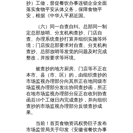
抄）工做，督促餐饮办事连锁企业全面
落实食物平安从体义务，保障食物平
安，根据《中华人平易近国。
（六）同一自查自纠。总部同一制
定总部放哨、分支机构查抄、门店自
查、办理系统查抄打算并组织实施等环
境；门店按总部要求对自查、分支机构
查抄、总部放哨等发觉的问题及时完成
整改，并按要求等环境。
被查抄的地方厨房、门店等不正在
本市、县（市、区）的，由组织查抄的
市场监视办理部分向其所正在地同级市
场监视办理部分发出协同查抄函，所正
在地市场监视办理部分应正在收到协查
函后10个工做日内完成查抄，并向组织
查抄的市场监视办理部分反馈查抄成
果。
当前！首页食物资讯权势巨子发布
市场监管局关于印发《安徽省餐饮办事