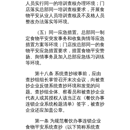
人员实行同一的培训查核办理环境；门
店落实总部同一培训查核要求，开展食
物平安从业人员培训查核及不及格人员
整改办法落实等环境。
（五）同一应急措置。总部同一制
定食物平安突发事务和收集舆情等应急
措置方案等环境；门店按总部同一的食
物平安应急措置要求，措置食物平安赞
扬、舆情事务及加入总部应急练习训练
等环境。
第十八条 系统查抄竣事前，应由
查抄组组长掌管召开末次会议，向被查
抄企业反馈系统查抄环境和发觉的问
题。查抄组全体、察看员和被查抄企业
代表人或其授权人该当正在《餐饮办事
连锁企业系统检题清单》签字，被查抄
企业还应加盖公章。
第一条 为规范餐饮办事连锁企业
食物平安系统查抄（以下简称系统查