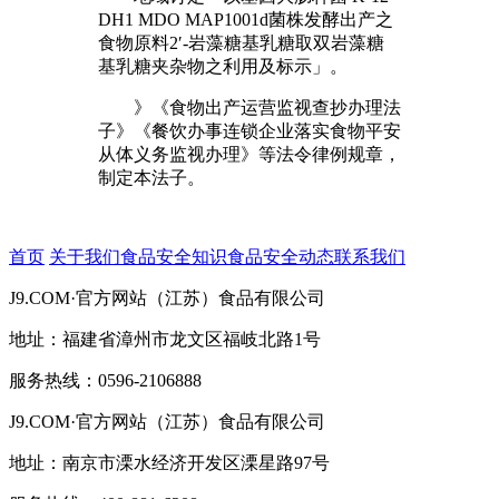
DH1 MDO MAP1001d菌株发酵出产之
食物原料2ʹ-岩藻糖基乳糖取双岩藻糖
基乳糖夹杂物之利用及标示」。
》《食物出产运营监视查抄办理法
子》《餐饮办事连锁企业落实食物平安
从体义务监视办理》等法令律例规章，
制定本法子。
首页
关于我们
食品安全知识
食品安全动态
联系我们
J9.COM·官方网站（江苏）食品有限公司
地址：福建省漳州市龙文区福岐北路1号
服务热线：0596-2106888
J9.COM·官方网站（江苏）食品有限公司
地址：南京市溧水经济开发区溧星路97号