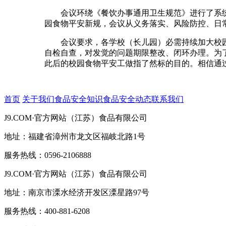
会议环绕《餐饮办事通用卫生规范》进行了系统培
园食物平安新规，会议从义务落实、风险防控、日
会议要求，各学校（长儿园）必需持续加大校园
自检自查，对发觉的问题期限整改、闭环办理。为
此后的校园食物平安工做指了然标的目的。相信通
首页
关于我们
食品安全知识
食品安全动态
联系我们
J9.COM·官方网站（江苏）食品有限公司
地址：福建省漳州市龙文区福岐北路1号
服务热线：0596-2106888
J9.COM·官方网站（江苏）食品有限公司
地址：南京市溧水经济开发区溧星路97号
服务热线：400-881-6208