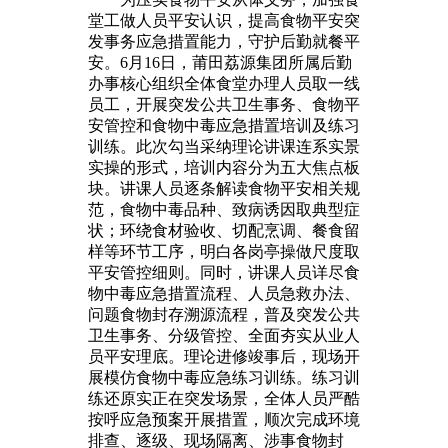
堂工做人员平安认识，提高食物平安突
发事务应急措置能力，守护后勤就餐平
安。6月16日，莆田荔源集团所属后勤
办事核心组织全体食堂办理人员取一线
员工，开展突发公共卫生事务、食物平
安管控和食物中毒应急措置培训及练习
训练。此次勾当采纳理论讲课连系实景
实操的形式，培训内容分为五大焦点板
块。讲课人员逐条解读食物平安相关规
范，食物中毒品种、致病诱因取典型症
状；环绕食材验收、切配烹调、餐食留
样等环节工序，明白各岗亭操做尺度取
平安管控细则。同时，讲课人员详尽食
物中毒应急措置流程、人员急救办法、
问题食物封存溯源流程，普及突发公共
卫生事务、分级管控、全面夯实从业人
员平安理底。理论进修竣事后，现场开
展模仿食物中毒应急练习训练。练习训
练还原实正在突发场景，全体人员严酷
按呼应急预案开展措置，顺次完成环境
排查、逐级、现场隔离、涉事食物封