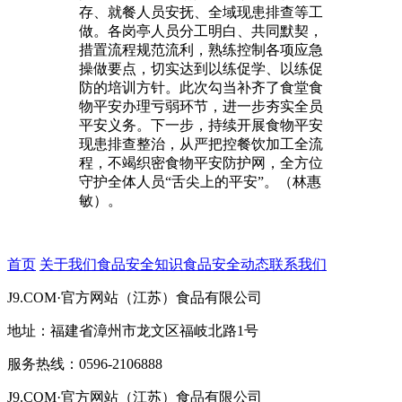
存、就餐人员安抚、全域现患排查等工
做。各岗亭人员分工明白、共同默契，
措置流程规范流利，熟练控制各项应急
操做要点，切实达到以练促学、以练促
防的培训方针。此次勾当补齐了食堂食
物平安办理亏弱环节，进一步夯实全员
平安义务。下一步，持续开展食物平安
现患排查整治，从严把控餐饮加工全流
程，不竭织密食物平安防护网，全方位
守护全体人员“舌尖上的平安”。（林惠
敏）。
首页
关于我们
食品安全知识
食品安全动态
联系我们
J9.COM·官方网站（江苏）食品有限公司
地址：福建省漳州市龙文区福岐北路1号
服务热线：0596-2106888
J9.COM·官方网站（江苏）食品有限公司