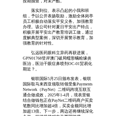
按期抽查，对未严酷。
落实到位、表示凸起的小我和班
组，予以公开表扬取励，激励全体岗亭
员工积极自动落实平安义务。加强教育
办理。该公司针对夏日平安出产特点，
积极开展平安出产教育培训工做，通过
度解典型案例，深切开展警示教育，加
强教育的针对性。
弘远医药眼科立异药再获进展，
GPN01768登岸澳门破局蠕形螨睑缘炎
医治，医治干眼症鼻喷剂OC-01贸易化
期近？。
银联国际5月25日颁布发表，银联
国际取马来西亚领取转领受集Payments
Network（PayNet）二维码跨境互联互
通合做成效，2025年1-4月，境表里银
结合做钱包正在PayNet二维码商户买卖
笔数同比增加超4倍，买卖金额同比增
加超13倍。下一步，两边还将继续深化