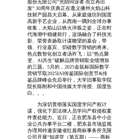
股份无限公司“光阴同业者 而立再出
发” 30周年庆典正在遵义播州火焰山科
技财产园昌大启幕。从家庭做坊到国度
高新手艺企业，从西南一隅到全球办事
收集，火焰山以铁火淬炼之姿，正在时
代海潮中稳健前行，这场融合了科技光
影、荣誉表扬取计谋瞻望的嘉会，带
领、行业嘉宾、切磋数字营销的将来。
热点数智化创立者汤祚飞：以“热点聚
变、AI共生”破解品牌营销取业绩增加
的三题。5月的，2025金鼠标国际数字
营销节取2025IAI传鉴国际创意节&传
鉴品牌峰会先后举行，大学旧事取学院
院长陈刚和中国传媒大学传授、国度告
白。。。
为深切贯彻落实国度学问产权计
谋，强化下层法律人员学问产权侵权案
件查处能力。近日，正在肥东县中小企
业公共办事平台二楼，肥东县市场监视
办理局特邀安徽省红盾商标事务所无限
公司开展“知讲堂（第五期）—— 商标