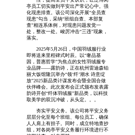
亭员工切实做到平安出产常记心中。强
化现患排查。该公司深化开展“全员查
现患”勾当，采纳“班组自查、本部复
查”相连系体例，对现患问题发觉一
处，整改一处。峻厉冲击“三违”现象，
落实。
2025年5月26日，中国羽绒服行业
即将送来里程碑式时辰。以“奢品基
因，普惠哲学”为焦点的女性羽绒服专
业品牌——露韵诗，正在杭州雷迪森铂
丽大饭馆隆沉举办“领‘纤’潮水 诗意绽
放”2025新品类计谋发布会暨全国合做
伙伴峰会。此次发布会正式颁布发表露
韵诗开创“纤体羽绒服”新品类，以科技
取美学的双沉冲破，从头定。。。
夯实平安义务。该公司将平安义务
层层分化至每个班组、每位员工，确保
人人肩上有担子。同时，成立特地查抄
组，对各岗亭平安义务履行环境进行不