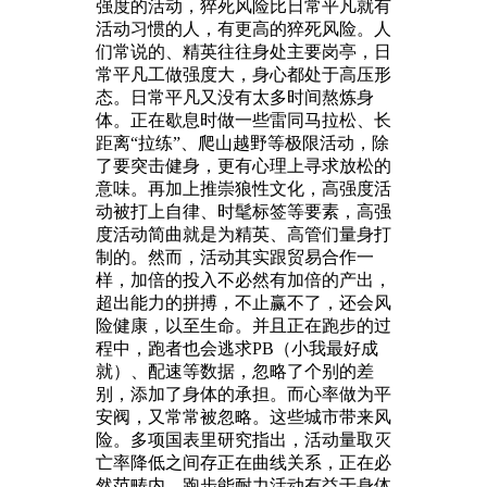
强度的活动，猝死风险比日常平凡就有
活动习惯的人，有更高的猝死风险。人
们常说的、精英往往身处主要岗亭，日
常平凡工做强度大，身心都处于高压形
态。日常平凡又没有太多时间熬炼身
体。正在歇息时做一些雷同马拉松、长
距离“拉练”、爬山越野等极限活动，除
了要突击健身，更有心理上寻求放松的
意味。再加上推崇狼性文化，高强度活
动被打上自律、时髦标签等要素，高强
度活动简曲就是为精英、高管们量身打
制的。然而，活动其实跟贸易合作一
样，加倍的投入不必然有加倍的产出，
超出能力的拼搏，不止赢不了，还会风
险健康，以至生命。并且正在跑步的过
程中，跑者也会逃求PB（小我最好成
就）、配速等数据，忽略了个别的差
别，添加了身体的承担。而心率做为平
安阀，又常常被忽略。这些城市带来风
险。多项国表里研究指出，活动量取灭
亡率降低之间存正在曲线关系，正在必
然范畴内，跑步能耐力活动有益于身体