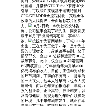
同时，荣耀X40 GT将搭载高通骁龙888
处置器，并搭载GTU Turbo X图形加快
引擎，可以或许实现基于逛戏特征对
CPU/GPU/DDR全流程优化，实现全体
效率的大幅提拔，全面这颗芯片的实
力。
10月7日晚，华为社区发讣告
称，公司监事会副丁耘先生，因突发疾
病于10月7日凌晨倒霉逝世，享年53
岁。
按照华为官网动静，丁耘1969年
出生，正在华为工做了26年，是华为主
要的办理者之一，身兼监事会副、总干
部部部长、企业BG总裁和运营商BG总
裁等职务。此中，仅企业BG和运营商
BG两项营业，每年就给华为贡献4000
亿元摆布的收入。目前，正值华为成长
的环节期间，丁耘的不测离世，是华为
的一大丧失，他本人过早离世也令人沉
痛可惜。而从近年来的报道看，年富力
强的创业者、企业高管、行业精英，以
及看似健康、沉视办理的年轻白领猝死
的环境，几乎每年城市发生。就正在本
年曾经有丁耘，旷视科技首席科学家、