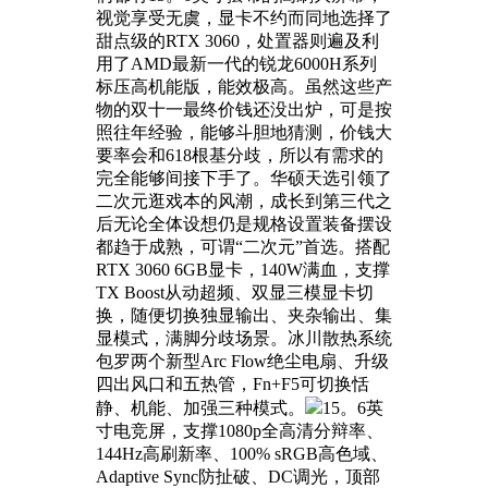
视觉享受无虞，显卡不约而同地选择了
甜点级的RTX 3060，处置器则遍及利
用了AMD最新一代的锐龙6000H系列
标压高机能版，能效极高。虽然这些产
物的双十一最终价钱还没出炉，可是按
照往年经验，能够斗胆地猜测，价钱大
要率会和618根基分歧，所以有需求的
完全能够间接下手了。华硕天选引领了
二次元逛戏本的风潮，成长到第三代之
后无论全体设想仍是规格设置装备摆设
都趋于成熟，可谓“二次元”首选。搭配
RTX 3060 6GB显卡，140W满血，支撑
TX Boost从动超频、双显三模显卡切
换，随便切换独显输出、夹杂输出、集
显模式，满脚分歧场景。冰川散热系统
包罗两个新型Arc Flow绝尘电扇、升级
四出风口和五热管，Fn+F5可切换恬
静、机能、加强三种模式。
15。6英
寸电竞屏，支撑1080p全高清分辩率、
144Hz高刷新率、100% sRGB高色域、
Adaptive Sync防扯破、DC调光，顶部