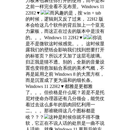
力板来包裹住你打开的使用，而不是和
之前一样完全看不见布景。Windows 11
22H2▼
而风趣的是，按 win + tab
的时候，逻辑则又反了过来， 22H2 版
本会给这几个软件的背后加上一个亚克
力蒙板，而这正在过去的版本中是没有
的。。。Windows 11 22H2▼
你说
是不是微软这时候感觉。。。这时候显
露我们的壁纸会影响我们找到想要打开
的标签页？所以才又加了这层毛玻璃。
归正我是猜不透。别的，全新的音量设
置也变得愈加贴合系统的美术气概，不
再是延用之前 Windows 8 的大黑方框，
而是沉置成了更为温和的细长条。
Windows 11 22H2▼都雅是更都雅
了。。。但价格是什么呢？若是不是托
尼对使命办理器还有几分领会，能凭仗
着过去这么多年的肌肉回忆利用一
二。。。那谁晓得这几个图标都是
啥？？？
这种是时候你就不得不微
软，它正在不说人话的处所是一曲不说
人话的。就像 Windows 11 更新后的左