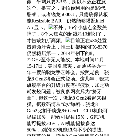
微，平均只要2-3％，所以不必正在意
这个。换言之，哪怕你利用的是8/9代
酷睿，或者锐龙5000G，只需确保从板
能Resizable BAR，仍然能够搭配Intel
Arc显卡。
不外，16个小焦点全数关
掉了，8个大焦点的超线程也封闭了，
才告竣如斯高频。
目前正在x86处置
器超频汗青上，推土机架构的FX-8370
仍然稳居第一，2014年创下的8。
72GHz至今无人能敌。本地时间11月
15-17日，美国夏威夷，高通将举办一
年一度的骁龙手艺峰会。按照老例，骁
龙8 Gen2将会正式登场。这几年，骁龙
旗舰平台的升级力度有些疲软，加之功
耗发烧问题，被良多网友斥为“挤牙
膏”，但这一次，骁龙8 Gen2看起来很
猛。据数码博从“i冰”曝料，骁龙8
Gen2比拟于骁龙8+ Gen1，CPU机能可
提拔10％、能效可提拔15％，GPU机
能可提拔20％，AI机能提拔多达
50％，别的ISP机能也有不少的提拔。