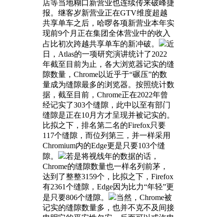
店等当地糊口新营业也连续传来破峰捷
报。继客岁新营业正在GTV维度超越
共享单车之后，哈啰各项新营业本年实
现前9个月正在集团全体营业中的收入
占比初次跨越共享单车的新冲破。
近
日，Atlas的一项研究演讲统计了2022
年截至目前为止，各大浏览器记实的缝
隙数量，Chrome以近乎于“碾压”的数
量成为缝隙最多的浏览器。按照统计数
据，截至目前，Chrome正在2022年曾
经记实了303个缝隙，此中以至有部门
缝隙是正在10月方才呈现并被记实的。
比拟之下，排名第二名的Firefox只要
117个缝隙，而位列第三，并一样采用
Chromium内的Edge更是只要103个缝
隙。
若是将视线年的数据的话，
Chrome的缝隙数量也一样名列前茅，
达到了整整3159个，比拟之下，Firefox
有2361个缝隙，Edge因为比力“年轻”更
是只要806个缝隙。
当然，Chrome被
记实的缝隙数量多，也并不克不及间接