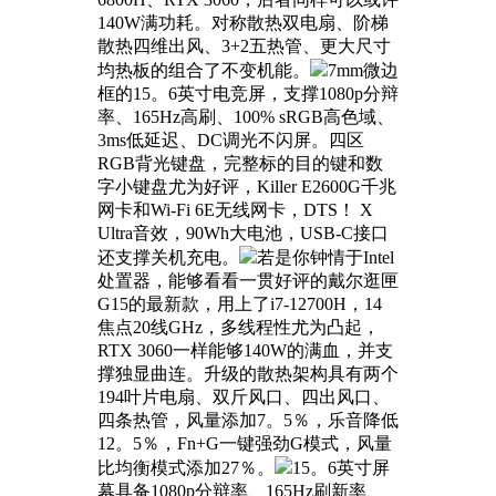
140W满功耗。对称散热双电扇、阶梯
散热四维出风、3+2五热管、更大尺寸
均热板的组合了不变机能。
7mm微边
框的15。6英寸电竞屏，支撑1080p分辩
率、165Hz高刷、100% sRGB高色域、
3ms低延迟、DC调光不闪屏。四区
RGB背光键盘，完整标的目的键和数
字小键盘尤为好评，Killer E2600G千兆
网卡和Wi-Fi 6E无线网卡，DTS！ X
Ultra音效，90Wh大电池，USB-C接口
还支撑关机充电。
若是你钟情于Intel
处置器，能够看看一贯好评的戴尔逛匣
G15的最新款，用上了i7-12700H，14
焦点20线GHz，多线程性尤为凸起，
RTX 3060一样能够140W的满血，并支
撑独显曲连。升级的散热架构具有两个
194叶片电扇、双斤风口、四出风口、
四条热管，风量添加7。5％，乐音降低
12。5％，Fn+G一键强劲G模式，风量
比均衡模式添加27％。
15。6英寸屏
幕具备1080p分辩率、165Hz刷新率、