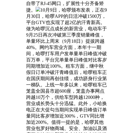
自带了RJ-45网口，扩展性十分齐备矫
捷。
10月9日，哈啰颁布发表，正在9
月30日，哈啰APP的日活冲破1500万，
平台GTV也实现了超2亿的汗青新高。
做为哈啰沉点成长的新营业，电动车于
9月25日再次冲破第三季度销量峰值，
单量环比上周末（9月18日）提拔跨越
40%。网约车营业方面，本年十一期
间，哈啰打车用户发单量单日峰值冲破
百万单，平台完单量单日峰值对比客岁
同期增加近100%。租车方面，继中秋
假日订单冲破汗青峰值后，哈啰租车正
在国庆期间再创佳绩，成功跻身行业第
一梯队。上线一年多以来，哈啰租车已
笼盖全国县市超600座，笼盖办事网点
跨越10万个，供给车型跨越12000种，
营业成长势头十分迅猛。此外，小哈换
电正在大促勾当期间实现单日峰值订单
量同比客岁增加近300%，GTV同比增
加近200%。值得一提的是，哈啰其他
营业包罗好物商城、安全、加油以及酒