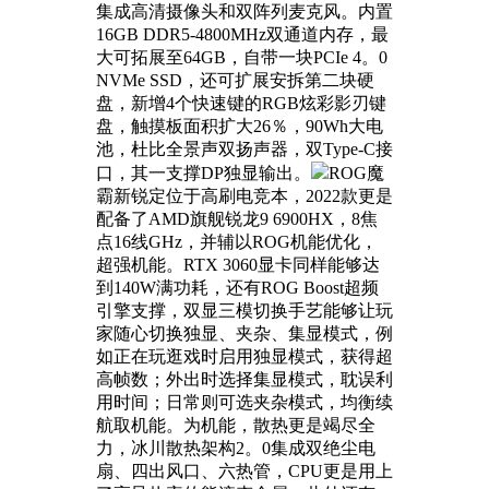
集成高清摄像头和双阵列麦克风。内置
16GB DDR5-4800MHz双通道内存，最
大可拓展至64GB，自带一块PCIe 4。0
NVMe SSD，还可扩展安拆第二块硬
盘，新增4个快速键的RGB炫彩影刃键
盘，触摸板面积扩大26％，90Wh大电
池，杜比全景声双扬声器，双Type-C接
口，其一支撑DP独显输出。
ROG魔
霸新锐定位于高刷电竞本，2022款更是
配备了AMD旗舰锐龙9 6900HX，8焦
点16线GHz，并辅以ROG机能优化，
超强机能。RTX 3060显卡同样能够达
到140W满功耗，还有ROG Boost超频
引擎支撑，双显三模切换手艺能够让玩
家随心切换独显、夹杂、集显模式，例
如正在玩逛戏时启用独显模式，获得超
高帧数；外出时选择集显模式，耽误利
用时间；日常则可选夹杂模式，均衡续
航取机能。为机能，散热更是竭尽全
力，冰川散热架构2。0集成双绝尘电
扇、四出风口、六热管，CPU更是用上