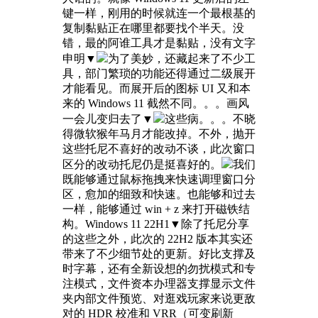
键一样，刚用的时候就连一个最根基的
复制黏贴正在哪里都要找个半天。没
错，最的阿谁工具才是黏贴，没有文字
申明▼
为了美妙，还藏起来了不少工
具，部门繁琐的功能还得通过二级展开
才能看见。而展开后的图标 UI 又和本
来的 Windows 11 截然不同。。。画风
一会儿变归去了▼
这些病。。。不晓
得微软猴年马月才能改掉。不外，抛开
这些托尼不喜好的改动不谈，此次窗口
区分的改动托尼仍是挺喜好的。
我们
既能够通过鼠标拖拽来快速调理窗口分
区，愈加的细致和快速。也能够和过去
一样，能够通过 win + z 来打开磁铁结
构。Windows 11 22H1▼除了托尼分享
的这些之外，此次的 22H2 版本其实还
带来了不少细节处的更新。好比支撑及
时字幕，还有全新设想的勿扰模式和专
注模式，文件资本办理器支撑显示文件
夹内部文件预览、对逛戏玩家来说更敌
对的 HDR 校准和 VRR（可变刷新