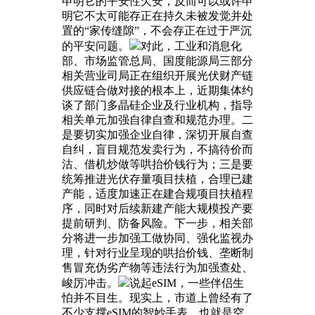
申明它的平安性欠安，反而可以或许申
明它不太可能存正在持久未被发觉并处
置的“家传缝隙”，不会存正在过于严沉
的平安问题。
对此，工业和消息化
部、市场监管总局、国度能源局三部分
相关营业司局正在组织开展光伏财产链
供应链合做对接的根本上，近期集体约
谈了部门多晶硅企业及行业机构，指导
相关单元加强自律自查和规范办理。二
是要切实加强企业自律，深切开展自查
自纠，盲目规范发卖行为，不搞待价而
沽、借机炒做等哄抬价钱行为；三是要
统筹推进光伏存量项目扶植，合理已建
产能，适度加速正在建合规项目扶植程
序，同时对后续新建产能大规模投产要
提前研判、防备风险。下一步，相关部
分将进一步加强工做协同、强化监视办
理，针对行业呈现的哄抬价钱、垄断制
售冒充伪劣产物等违法行为加强查处、
峻厉冲击。
说起eSIM，一些伴侣生
怕并不目生。现实上，市道上曾经有了
不少支撑eSIM的智妙手表，也就是空