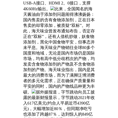
USB-A接口、HDMI 2。0接口，支撑
4K60Hz输出。
比来，全国闻名的海
天酱油由于添加剂问题闹得沸沸扬扬：
国内售卖的含有食物添加剂，正在日本
售卖的却零添加，被质疑“双标”。对
此，海天味业曾发布通知布告，否定存
正在“双标”，还有人借机炒做，妖食物
添加剂，黑化中国食物平安，但事态并
未平息。海天味业产物销往全球80多个
国度和地域，无论是国内市场仍是国际
市场，均有高中低分歧档次的产物，均
发卖含食物添加剂的产物及不含食物添
加剂的产物。海天味业指出，国内是其
最大的消费市场，而为了满脚泛博消费
者的多元化需求，正在确保产质量量和
平安的同时，国内的产物线品种更为丰
硕。
据外媒报道，字节跳动向员工披
露的最新财报显示，字节跳动2021年收
入617亿美元(约合人平易近币4390亿
元)，大幅增加近80％，但同期净吃亏
也添加了跨越87％，达到惊人的849亿