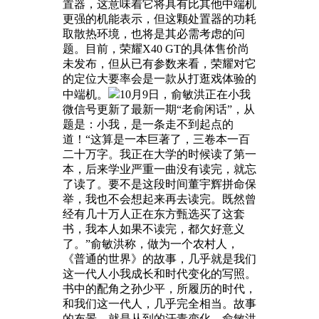
置器，这意味着它将具有比其他中端机
更强的机能表示，但这颗处置器的功耗
取散热环境，也将是其必需考虑的问
题。目前，荣耀X40 GT的具体售价尚
未发布，但从已有参数来看，荣耀对它
的定位大要率会是一款从打逛戏体验的
中端机。
10月9日，俞敏洪正在小我
微信号更新了最新一期“老俞闲话”，从
题是：小我，是一条走不到起点的
道！“这算是一本巨著了，三卷本一百
二十万字。我正在大学的时候读了第一
本，后来学业严重一曲没有读完，就忘
了读了。要不是这段时间董宇辉拼命保
举，我也不会想起来再去读完。既然曾
经有几十万人正在东方甄选买了这套
书，我本人如果不读完，都欠好意义
了。”俞敏洪称，做为一个农村人，
《普通的世界》的故事，几乎就是我们
这一代人小我成长和时代变化的写照。
书中的配角之孙少平，所履历的时代，
和我们这一代人，几乎完全相当。故事
的布景，就是从到的汗青变化。俞敏洪