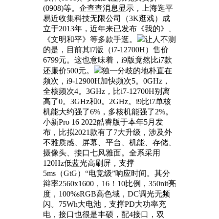
(0908)等。企查查消息显示，上海逛平
易近收集科技无限公司（3K逛戏）成
立于2013年，近年来已发布《我的》、
《文明和平》等多款手逛。
让人不测
的是，目前其i7版（i7-12700H）售价
6799元。这也意味着，i9版竟然比i7款
还廉价500元。
独一分歧的地朴直在
频次，i9-12900H加快频次5。0GHz，
全核频次4。3GHz，比i7-12700H别离
高了0。3GHz和0。2GHz。i9比i7单核
机能大约强了6%，多核机能强了2%。
小新Pro 16 2022酷睿版于本年5月发
布，比拟2021款有了7大升级，涉及外
不雅质感、屏幕、平台、机能、存储、
摄像头、接口七风雅面。全系采用
120Hz低蓝光高刷屏，支撑
5ms（GtG）“电竞级”响应时间。其分
辩率2560x1600，16！10比例，350nit亮
度，100%sRGB高色域，DC调光无频
闪。75Wh大电池，支撑PD大功率充
电，接口也很是丰硕，配4接口，双