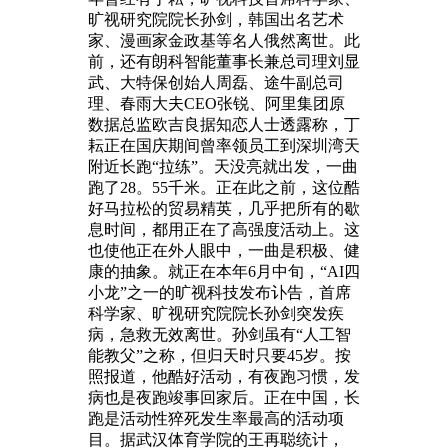
旷视研究院院长孙剑，韩国出名艺术
家、漫画家金政基等名人俄然离世。此
前，还有朗科智能董事长兼总司理刘显
武、大特保创始人周磊、途牛副总司
理、春雨大夫CEO张锐、阿里集团原
数据总监欧吉良据知恋人士透露称，丁
耘正在国庆期间曾率领员工到深圳湾天
附近长跑“拉练”。天没亮就出发，一曲
跑了28。55千米。正在此之前，这位酷
好马拉松的贸易精英，几乎把所有的歇
息时间，都用正在了高强度活动上。这
也使他正在外人眼中，一曲是积极、健
康的抽象。就正在本年6月中旬，“AI四
小龙”之一的旷视科技发布讣告，首席
科学家、旷视研究院院长孙剑突发疾
病，急救无效离世。孙剑虽有“人工智
能教父”之称，但归天时只要45岁。按
照报道，他酷好活动，有夜跑习惯，发
病也是夜跑竣事回家后。正在中国，长
跑是活动性猝死发生率最高的活动项
目。据武汉体育学院的王再聪统计，