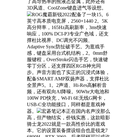
了高导热率的熊液态金属，此外还有
3D风道、CoolZone键盘进气等设想。
ROG魔霸新锐2022配备了一块15。6
英寸高本质电竞屏，2560×1440 2。5K
高分辩率，165Hz高刷新率，3ms快速
响应，100% DCI-P3专业广色域，还支
撑杜比视界、DC调光不闪频、
Adaptive Sync防扯破手艺。为逛戏手
感，键盘采用台式机结构，2。0mm舒
服键程，OverStroke闪击手艺，快速键
零丁分区，还支撑四区RGB神光同
步。声音方面也了实正的沉浸式体验，
配备SMART AMP双扬声器，支撑杜比
全景声5。1。2声道、Hi-Res高解析音
频，还有双向AI降噪。90Whr大电池和
100W PD快充，Wi-Fi 6E无线G网卡，
USB-C全功能接口，同样都是逛戏神
器。
宏碁笔记本正在国内名声没那么
高，但产物结实，价钱实惠，这款暗影
骑士龙2022就是一款高性价比的逛戏
本。它的设置装备摆设组合也是锐龙7
6800H、RTX 3060，后者同样可以或许