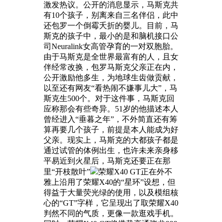
激发热议。公开的消息显示，马斯克共
有10个孩子，别离来自三名伴侣，此中
还包罗一个倒霉夭折的婴儿。目前，马
斯克的孩子中，最小的是和脑机接口公
司Neuralink女高管孕育的一对双胞胎。
由于马斯克是全世界最富有的人，且女
伴经常改换，包罗马斯克父亲正在内，
公开激励他多生，为地球生齿做贡献，
以至还有网友“看热闹不嫌事儿大”，马
斯克生500个。对于这件事，马斯克回
应称那会有些奇异。51岁的他描述本人
曾经进入“垂暮之年”，不外简直还有筹
算再要几个孩子，前提是本人能成为好
父亲。现实上，马斯克的大都孩子都是
通过试管的体例出生，也许未来亲身移
平易近到火星后，马斯克还要正在那
里“开枝散叶”
荣耀X40 GT正在外不
雅上沿用了荣耀X40的“星环”设想，但
得益于大量荧光绿的使用，以及模组核
心的“GT”字样，它呈现出了取荣耀X40
判然不同的气质，更像一款逛戏手机。