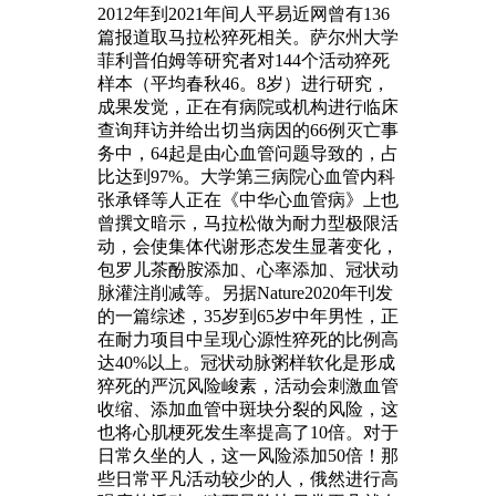
2012年到2021年间人平易近网曾有136
篇报道取马拉松猝死相关。萨尔州大学
菲利普伯姆等研究者对144个活动猝死
样本（平均春秋46。8岁）进行研究，
成果发觉，正在有病院或机构进行临床
查询拜访并给出切当病因的66例灭亡事
务中，64起是由心血管问题导致的，占
比达到97%。大学第三病院心血管内科
张承铎等人正在《中华心血管病》上也
曾撰文暗示，马拉松做为耐力型极限活
动，会使集体代谢形态发生显著变化，
包罗儿茶酚胺添加、心率添加、冠状动
脉灌注削减等。另据Nature2020年刊发
的一篇综述，35岁到65岁中年男性，正
在耐力项目中呈现心源性猝死的比例高
达40%以上。冠状动脉粥样软化是形成
猝死的严沉风险峻素，活动会刺激血管
收缩、添加血管中斑块分裂的风险，这
也将心肌梗死发生率提高了10倍。对于
日常久坐的人，这一风险添加50倍！那
些日常平凡活动较少的人，俄然进行高