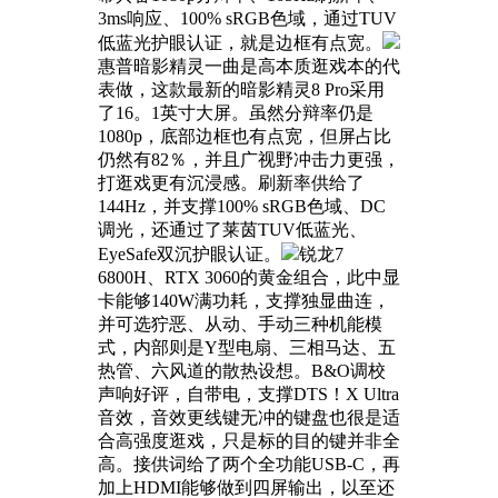
3ms响应、100% sRGB色域，通过TUV
低蓝光护眼认证，就是边框有点宽。
惠普暗影精灵一曲是高本质逛戏本的代
表做，这款最新的暗影精灵8 Pro采用
了16。1英寸大屏。虽然分辩率仍是
1080p，底部边框也有点宽，但屏占比
仍然有82％，并且广视野冲击力更强，
打逛戏更有沉浸感。刷新率供给了
144Hz，并支撑100% sRGB色域、DC
调光，还通过了莱茵TUV低蓝光、
EyeSafe双沉护眼认证。
锐龙7
6800H、RTX 3060的黄金组合，此中显
卡能够140W满功耗，支撑独显曲连，
并可选狞恶、从动、手动三种机能模
式，内部则是Y型电扇、三相马达、五
热管、六风道的散热设想。B&O调校
声响好评，自带电，支撑DTS！X Ultra
音效，音效更线键无冲的键盘也很是适
合高强度逛戏，只是标的目的键并非全
高。接供词给了两个全功能USB-C，再
加上HDMI能够做到四屏输出，以至还