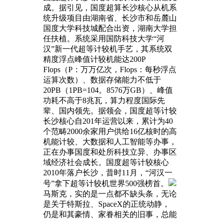
成。据引见，国度超算长沙核心从机系
统升级项目由湖南省、长沙市和岳麓山
国度大学科技城配合出资，湖南大学担
任扶植。系统采用国防科技大学“河
汉”新一代超等计较机手艺，其系统双
精度浮点峰值计较机能达200P
Flops（P：万万亿次，Flops：每秒浮点
运算次数）、数据存储能力不低于
20PB（1PB=104。8576万GB）、峰值
功耗不高于8兆瓦，算力程度国际先
辈、国内领先。据领会，国度超等计较
长沙核心自201年运营以来，累计为40
个范畴2000余家用户供给16亿核时的高
机能计较、大数据和人工智能等办事，
正在办事国度和处所科技立异、办事区
域经济社会成长。国度超等计较核心
2010年落户长沙，昔时11月，“河汉一
号”拿下超等计较机世界500强榜首。
马斯克，实的是一点都不缺头条，无论
是关于特斯拉、SpaceX的正统动静，
仍是和其豪情、家眷相关的旧事，总能