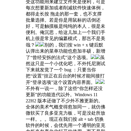
受这功能用来建立文件夹是便利，可是
每次想要新加或者削减软件快速体例，
都得走长按 拖走的那一套，也不支撑
批量选择。若是你是用鼠标的话倒还
好，可是触摸板是纯纯的本人，很是未
便利。俺沉思，给这儿加上一个我们手
机上很是常见的编纂模式，那岂不是美
哉？
别的，我们按 win + x 键后默
认弹出来的菜单功能也愈加丰硕，新增
了“曾经安拆的法式”这个选项。
虽
然这只是一个小优化吧，不外托尼测试
下来就发觉了一个 bug ：只要当你
把“设置”挂正在后台的时候才能间接打
开“登录选项”这个设置内容界面。
不外有一说一，除了这些“你怎样还没
更新”的功能迭代以外。Windows 11
22H2 版本还做了不少外不雅更新的。
全体的美术气概变得愈加同一，就仿佛
微软买了良多亚克力板，可是没处所放
一样。。。现正在我们按 alt + tab 切换
软件的时候，会优先用一个通明的亚克