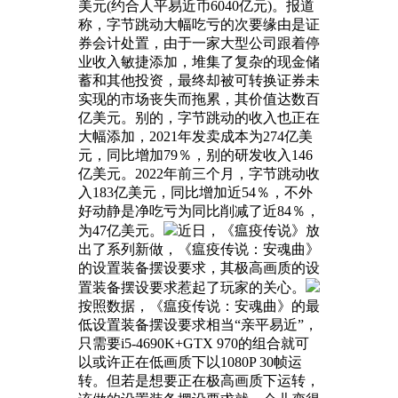
美元(约合人平易近币6040亿元)。报道
称，字节跳动大幅吃亏的次要缘由是证
券会计处置，由于一家大型公司跟着停
业收入敏捷添加，堆集了复杂的现金储
蓄和其他投资，最终却被可转换证券未
实现的市场丧失而拖累，其价值达数百
亿美元。别的，字节跳动的收入也正在
大幅添加，2021年发卖成本为274亿美
元，同比增加79％，别的研发收入146
亿美元。2022年前三个月，字节跳动收
入183亿美元，同比增加近54％，不外
好动静是净吃亏为同比削减了近84％，
为47亿美元。
近日，《瘟疫传说》放
出了系列新做，《瘟疫传说：安魂曲》
的设置装备摆设要求，其极高画质的设
置装备摆设要求惹起了玩家的关心。
按照数据，《瘟疫传说：安魂曲》的最
低设置装备摆设要求相当“亲平易近”，
只需要i5-4690K+GTX 970的组合就可
以或许正在低画质下以1080P 30帧运
转。但若是想要正在极高画质下运转，