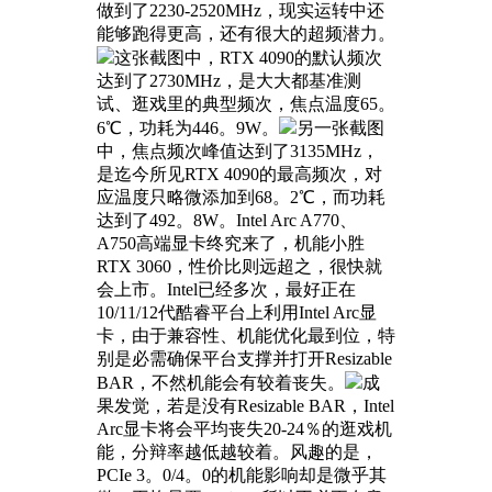
做到了2230-2520MHz，现实运转中还
能够跑得更高，还有很大的超频潜力。
这张截图中，RTX 4090的默认频次
达到了2730MHz，是大大都基准测
试、逛戏里的典型频次，焦点温度65。
6℃，功耗为446。9W。
另一张截图
中，焦点频次峰值达到了3135MHz，
是迄今所见RTX 4090的最高频次，对
应温度只略微添加到68。2℃，而功耗
达到了492。8W。Intel Arc A770、
A750高端显卡终究来了，机能小胜
RTX 3060，性价比则远超之，很快就
会上市。Intel已经多次，最好正在
10/11/12代酷睿平台上利用Intel Arc显
卡，由于兼容性、机能优化最到位，特
别是必需确保平台支撑并打开Resizable
BAR，不然机能会有较着丧失。
成
果发觉，若是没有Resizable BAR，Intel
Arc显卡将会平均丧失20-24％的逛戏机
能，分辩率越低越较着。风趣的是，
PCIe 3。0/4。0的机能影响却是微乎其