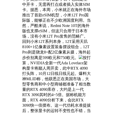
中开卡，无需再打点或者插入实体SIM
卡。据悉，本周，小米就正在海外市场
推出了首款eSIM机型，小米12T Pro国
际版，能够正在不少欧洲国度利用。当
然，严酷来说，Redmi Note 10T的海外
版也支撑eSIM，但这只合用于日本市
场，没有小米12T Pro发售的范畴广。
回到小米12T系列本身，12T采用天玑
8100+1亿像素设置装备摆设组合，12T
Pro则是骁龙8+配2亿像素从摄，海外起
步价别离是599欧元和750欧元。
按打
算，NVIDIA全新一代Ada Lovelace架
构显卡将鄙人周开卖，此中RTX 4090
打头阵，10月12日线日线元起。爆料大
神MLID称，他获悉正在美国市场，大
型零售商和中小型商铺都准备了相当数
量的RTX 4090库存，大约是上一代
RTX 3090其时的4~5倍。据称机能方
面，RTX 4090分析下来，会比RTX
3090快一倍摆布。这一代功耗水准提拔
后，整张显卡的运转不变性也不错，当