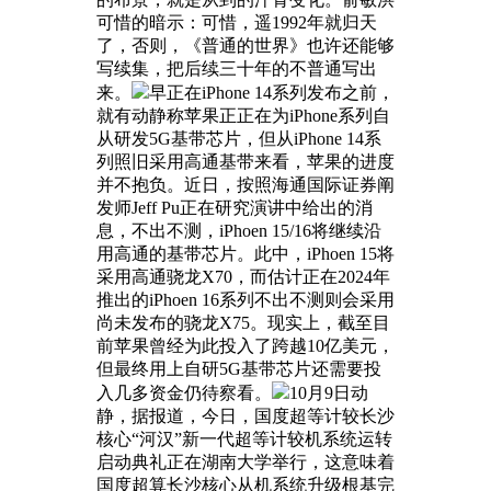
可惜的暗示：可惜，遥1992年就归天
了，否则，《普通的世界》也许还能够
写续集，把后续三十年的不普通写出
来。
早正在iPhone 14系列发布之前，
就有动静称苹果正正在为iPhone系列自
从研发5G基带芯片，但从iPhone 14系
列照旧采用高通基带来看，苹果的进度
并不抱负。近日，按照海通国际证券阐
发师Jeff Pu正在研究演讲中给出的消
息，不出不测，iPhoen 15/16将继续沿
用高通的基带芯片。此中，iPhoen 15将
采用高通骁龙X70，而估计正在2024年
推出的iPhoen 16系列不出不测则会采用
尚未发布的骁龙X75。现实上，截至目
前苹果曾经为此投入了跨越10亿美元，
但最终用上自研5G基带芯片还需要投
入几多资金仍待察看。
10月9日动
静，据报道，今日，国度超等计较长沙
核心“河汉”新一代超等计较机系统运转
启动典礼正在湖南大学举行，这意味着
国度超算长沙核心从机系统升级根基完