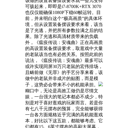
该做的设置装备摆设要求就一会儿变得
可骇起来，即即是i7-8700K+RTX 3070
也仅仅能确保1080P下稳60帧运转。目
前，并未明白这个“极高画质”的具体环
境，但从设置装备摆设要求来看，该当
是了光逃，并把所有参数拉满之后的结
果。除了光逃和高清材质带来的负载
外，《瘟疫传说：安魂曲》正在高画质
的高设置装备摆设要求，取逛戏中大量
的老鼠该当也有必然关系。按照此前的
说法，《瘟疫传说：安魂曲》最多可以
或许实现同屏30万只老鼠的宏伟排场，
且畴前做《无罪》的手艺分享来看，该
做中的老鼠并非成片的贴图，而是模
子，这势必会带来不小的机能承担。
糊口中，无论是高效工做仍是尽情文
娱，一台强大的笔记本都必不成少，特
别是对于喜好逛戏的玩家而言。若是你
有七八千元摆布的预算，完全能够获得
一台各方面规格近乎完满的高机能逛戏
本，好比以下这五款，都能够考虑。它
们都有15。6英寸摆布的高刷大屏幕，