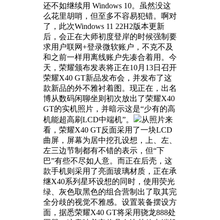
还不如继续用 Windows 10。虽然没这
么花里胡哨，但至多不容易犯错。啊对
了，此次Windows 11 22H2版本更新
后，会正在大师初度登岸的时候强制要
求用户联网+登录微软账户，不克不及
和之前一样用离线账户先凑合着用。今
天，荣耀颁布发表将正在10月13日召开
荣耀X40 GT新品发布会，并发布了这
款新品的外不雅衬着图。现正在，出名
博从数码闲聊坐则初次放出了荣耀X40
GT的实机照片，并暗示这是“少有的高
机能超高刷LCD中端机”。
从照片来
看，荣耀X40 GT反面采用了一块LCD
曲屏，屏幕为居中挖孔设想，上、左、
左三边节制都有不错的表示，但“下
巴”有些不尽如人意。而正在后壳，这
款手机则采用了亮面玻璃材质，正在承
继X40系列星环设想的同时，使用荧光
绿、灰色取黑色的组合营制出了取其完
全分歧的视觉不雅感。设置装备摆设方
面，据悉荣耀X40 GT将采用骁龙888处