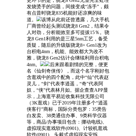
更环节的是，骁龙8 Gen2无望完全处理
发烧烫手的问题，间接变成“冻手”，颇
有点昔时骁龙835机能好还凉爽的味
道。
该博从此前还曾透露，几大手机
厂商曾经起头测试骁龙8 Gen2，结果令
人对劲，分析能效至多可提拔15％。骁
龙8 Gen1利用的是三星5nm工艺，备受
质疑，随后的升级版骁龙8+ Gen1改为
台积电4nm，机能、能效都大为改不
雅，骁龙8 Gen2估计会继续利用台积电
4nm。
后来跟着剧情的完整，便更
名《仙剑奇侠传》，而这个名字刚好包
含逛戏中的四个配角，此中“仙”代表赵
灵儿，“剑”代表李逍遥，“奇”代表阿
奴，“侠”代表林月如。据企查查APP显
示，上海逛平易近收集科技无限公司
（3K逛戏）已于2019年注册多个“逍遥
侠客行”商标，国际分类包罗：35类告
白发卖、38类通信办事、9类科学仪器
等，商品/办事项目包含：挪动电线)、
虚拟现实逛戏软件(0901)、计较机逛戏
软件(0901)、头戴式虚拟现实安拆