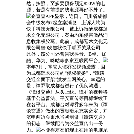
然，按照，至多要预备额定850W的电
源，若是有前提的线电源再好不外了。
企查查APP显示，近日，四川省成都
会中级发布7起立案消息，上诉人均为
快手科技无限公司，被上诉报酬成都逛
术文化无限公司，案由均系侵害做品消
息收集权胶葛。此前，成都逛术文化无
限公司曾9次告状快手联系关系公司。
此外，该公司还曾告状抖音、B坐、优
酷、华为、咪咕等多家互联网平台。
本年7月，掌管人谭乔发视频透露，因
为成都逛术公司的“侵权赞扬”，“谭谈
交通全面下架”激发全网关心。幸运的
是，谭乔取成都台进行了优良沟通，
《谭谈交通》从头上线。谭乔的视频将
基于公益普法、平安宣传等目标继续正
在各平台。成都台对谭乔多年来为《谭
谈交通》做出的贡献暗示充实必定，并
沉申两边会秉承当初制做《谭谈交通》
的初志，继续配合为公益宣传出一份
力。
不晓得差友们现正在用的电脑系