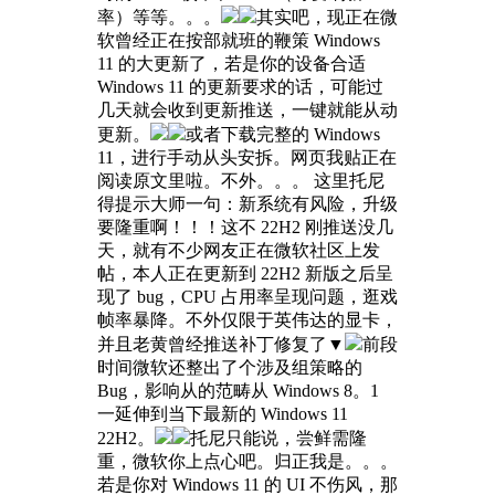
率）等等。。。
其实吧，现正在微
软曾经正在按部就班的鞭策 Windows
11 的大更新了，若是你的设备合适
Windows 11 的更新要求的话，可能过
几天就会收到更新推送，一键就能从动
更新。
或者下载完整的 Windows
11，进行手动从头安拆。网页我贴正在
阅读原文里啦。不外。。。 这里托尼
得提示大师一句：新系统有风险，升级
要隆重啊！！！这不 22H2 刚推送没几
天，就有不少网友正在微软社区上发
帖，本人正在更新到 22H2 新版之后呈
现了 bug，CPU 占用率呈现问题，逛戏
帧率暴降。不外仅限于英伟达的显卡，
并且老黄曾经推送补丁修复了▼
前段
时间微软还整出了个涉及组策略的
Bug，影响从的范畴从 Windows 8。1
一延伸到当下最新的 Windows 11
22H2。
托尼只能说，尝鲜需隆
重，微软你上点心吧。归正我是。。。
若是你对 Windows 11 的 UI 不伤风，那