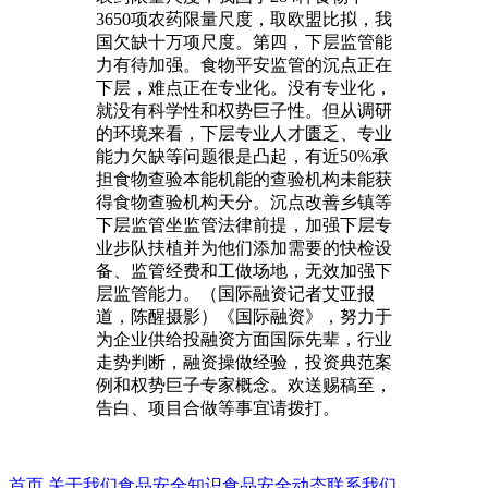
3650项农药限量尺度，取欧盟比拟，我
国欠缺十万项尺度。第四，下层监管能
力有待加强。食物平安监管的沉点正在
下层，难点正在专业化。没有专业化，
就没有科学性和权势巨子性。但从调研
的环境来看，下层专业人才匮乏、专业
能力欠缺等问题很是凸起，有近50%承
担食物查验本能机能的查验机构未能获
得食物查验机构天分。沉点改善乡镇等
下层监管坐监管法律前提，加强下层专
业步队扶植并为他们添加需要的快检设
备、监管经费和工做场地，无效加强下
层监管能力。（国际融资记者艾亚报
道，陈醒摄影）《国际融资》，努力于
为企业供给投融资方面国际先辈，行业
走势判断，融资操做经验，投资典范案
例和权势巨子专家概念。欢送赐稿至，
告白、项目合做等事宜请拨打。
首页
关于我们
食品安全知识
食品安全动态
联系我们