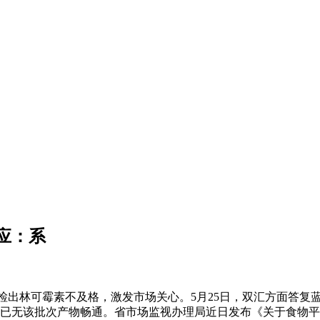
应：系
被检出林可霉素不及格，激发市场关心。5月25日，双汇方面答
上已无该批次产物畅通。省市场监视办理局近日发布《关于食物平