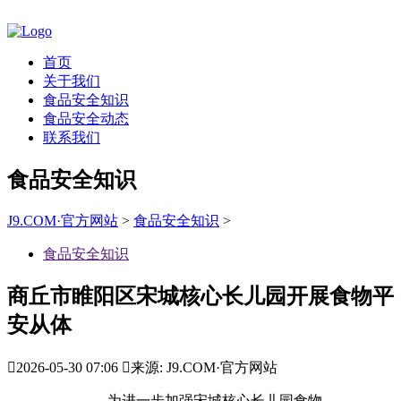
首页
关于我们
食品安全知识
食品安全动态
联系我们
食品安全知识
J9.COM·官方网站
>
食品安全知识
>
食品安全知识
商丘市睢阳区宋城核心长儿园开展食物平
安从体

2026-05-30 07:06

来源: J9.COM·官方网站
为进一步加强宋城核心长儿园食物