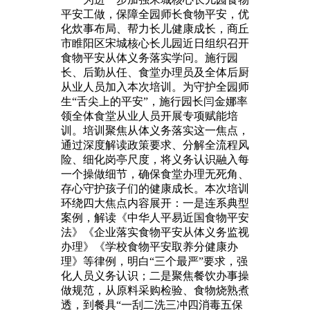
平安工做，保障全园师长食物平安，优
化炊事布局、帮力长儿健康成长，商丘
市睢阳区宋城核心长儿园近日组织召开
食物平安从体义务落实学问。施行园
长、后勤从任、食堂办理员及全体后厨
从业人员加入本次培训。为守护全园师
生“舌尖上的平安”，施行园长闫金娜率
领全体食堂从业人员开展专项赋能培
训。培训聚焦从体义务落实这一焦点，
通过深度解读政策要求、分解全流程风
险、细化岗亭尺度，将义务认识融入每
一个操做细节，确保食堂办理无死角、
存心守护孩子们的健康成长。本次培训
环绕四大焦点内容展开：一是连系典型
案例，解读《中华人平易近国食物平安
法》《企业落实食物平安从体义务监视
办理》《学校食物平安取养分健康办
理》等律例，明白“三个最严”要求，强
化人员义务认识；二是聚焦餐饮办事操
做规范，从原料采购检验、食物烧熟煮
透，到餐具“一刮二洗三冲四消毒五保