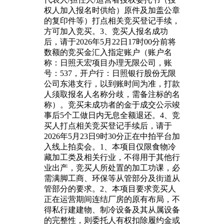
权人加入报名时供给）原件及加盖公章
的复印件等）打点相关竞买登记手续，
方可加入竞买。3、竞买人报名成功
后，请于2026年5月22日17时00分前将
数额的竞买金汇入指定账户（账户名
称：日照天宏项目办理无限公司，账
号：537，开户行：日照银行股份无限
公司东港支行，以到账时间为准，打款
人须取报名人名称分歧，需备注标的名
称）。竞买未成功者的金于成交公示竣
事后5个工做日内无息全额退还。4、竞
买人打点相关竞买登记手续后，请于
2026年5月23日9时30分正在中拍平台加
入线上拍卖会。1、本项目仅限食物冷
藏加工类及相关行业，不得用于其他行
业出产，竞买人所处置的加工功课，必
需满脚工商、环保等从管部分及街道从
管部分的要求。2、本项目要求竞买人
正在运营期间连结厂房的原有布局，不
得私行建建物、制冷设备及其从属设备
的完整性，则委托人有权扣除履约金或