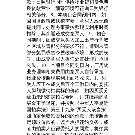
款；日照银行同时供给物业贷和货色典
质贷款营业，细致环境可征询日照银行
相关部分。8、本项目合同刻日内，如
因国度政策或扶植需要，竞买人应无前
提共同，办理办事费按照现实利用时间
扣除，其余返还成交竞买人。9、如合
同期间，因成交竞买人加工出产行为取
本区域从管部分的要求不符，遭到从管
部分惩罚或责令整改等环境，形成的丧
失，由成交竞买人担任处置处理并承担
丧失。10、本项目合同刻日内，厂房物
业办理等相关费用由竞买人自行承担，
物业费按照现实利用面积收取。1、买
受人应正在成交后五个工做日内向委托
人脚额缴纳拍卖标的价款，如因买受分
缘由未能签定拍卖合同，则其缴纳的竞
买金不予退还。并按照《中华人平易近
国拍卖法》第三十九条“买受人该当按
照商定领取拍卖标的的价款，未按照商
定领取价款的，该当承担违约义务，或
者由拍卖人征得委托人的同意，将拍卖
标的再行拍卖。”“拍卖标的再行拍卖