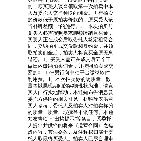
的，原买受人该当领取第一次拍卖中本
人及委托人该当领取的佣金。再行拍卖
的价款低于原拍卖价款的，原买受人该
当补脚差额。”的施行。2、本次拍卖前
竞买人必需按照要求脚额缴纳竞买金，
买受人正在成交后取委托人签定租赁合
同，交纳拍卖成交价款和履约金，并领
取拍卖佣金后，拍卖人将竞买金原无息
退还。3、买受人需正在成交后五个工
做日内缴纳拍卖佣金，并按照拍卖成交
额的0。15%另行向中拍平台缴纳软件
利用费。4、本次拍卖标的物质量、数
量等以展现期间的实物现状为准，请竞
买人自行实地踏勘，本通知布告消息及
委托方供给的相关引见、材料等仅供竞
买人参考，委托人及拍卖人对拍卖标的
的质量、质量、瑕疵等不做任何。本通
知布告项下‘出格提示’等条目，系委托
人提出并供给的将来《运营合同》之焦
点内容，其法令效力及注释权归属于委
托人取最终买受人。拍卖人已尽合理审