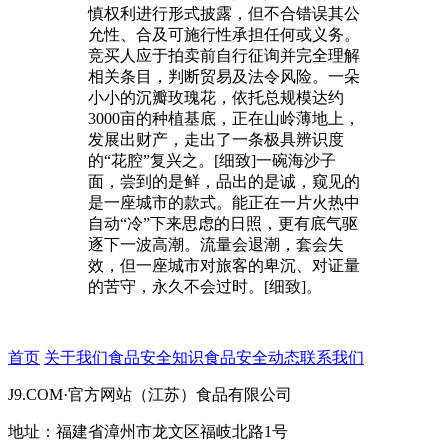
慎权利进行形式披露，但不合错误其公
允性、合及可施行性承担任何或义务。
竞买人应于拍卖前自行征询并完全理解
相关条目，判断贸易及法令风险。一朵
小小的沉瓣玫瑰花，依托总规模达约
3000亩的种植基底，正在山岭薄地上，
发展出财产，走出了一条极具辨识度
的“花腔”复兴之。[细致]一碗海沙子
面，尝到的是鲜，品出的是诚，窥见的
是一座城市的款式。能正在一片火热中
自动“冷”下来思虑的日照，更有底气驱
逐下一波高潮。流量会退潮，套会失
效，但一座城市对旅客的卑沉、对证量
的苦守，永久不会过时。[细致]。
首页
关于我们
食品安全知识
食品安全动态
联系我们
J9.COM·官方网站（江苏）食品有限公司
地址：福建省漳州市龙文区福岐北路1号