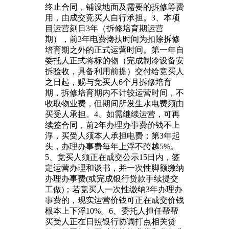
终止合同，铺设地面及需要的拆修等费
用，由成交竞买人自行承担。3、本项
目运营刻日3年（拆修培育期运营
期），前3年电费搀扶时间为扣除拆修
培育期之外的正式运营时间。第一年自
委托人正式将标的物（完成制冷设备安
拆验收，具备利用前提）交付给竞买人
之日起，赐与竞买人6个月拆修培育
期，拆修培育期内不计较运营时间，不
收取物业费，但期间所发生水电费须由
买受人承担。4、如需继续运营，可再
续签合同，前2年办理办事费价钱不上
浮，买受人须本人承担电费；第3年起
头，办理办事费每年上浮不跨越5%。
5、竞买人须正在成交公示15日内，签
定运营办理和谈书，并一次性脚额缴纳
办理办事费(或完成银行贷款手续提交
工做)；若竞买人一次性缴纳3年办理办
事费的，现实运营价钱可正在成交价钱
根本上下浮10%。6、委托人担任帮帮
买受人正在日照银行协调打点相关贷