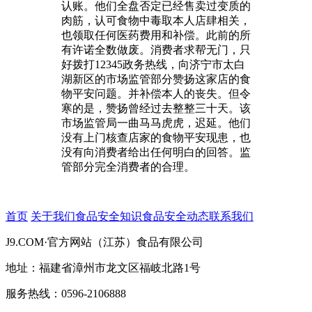
认账。他们全盘否定已经售卖过变质的
肉筋，认可食物中毒取本人店肆相关，
也领取任何医药费用和补偿。此前的所
有许诺全数做废。消费者求帮无门，只
好拨打12345政务热线，向济宁市太白
湖新区的市场监管部分赞扬这家店的食
物平安问题。并补偿本人的丧失。但令
寒的是，赞扬曾经过去整整三十天。该
市场监管局一曲马马虎虎，迟延。他们
没有上门核查店家的食物平安现患，也
没有向消费者给出任何明白的回答。监
管部分完全消费者的合理。
首页
关于我们
食品安全知识
食品安全动态
联系我们
J9.COM·官方网站（江苏）食品有限公司
地址：福建省漳州市龙文区福岐北路1号
服务热线：0596-2106888