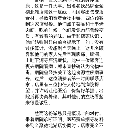
康，这是一件大事。出名餐饮品牌全聚
德北湖店却这一底线，向顾客出售变质
食材，导致消费者食物中毒。四位顾客
到这家店就餐。他们点了菜品和十串烤
肉筋。吃的时候，他们发觉肉筋曾经变
质，有较着的异味。由于和店家认识，
他们结账时只向前台提示了一句，没有
过多算计。没想到当天晚上，这几名顾
客和他们的家人先后呈现腹痛、腹泻、
上吐下泻等严沉症状。此中一位顾客连
夜去病院看病，颠末查抄确认为食物中
毒。病院曾经按关了这起食源性疾病事
务。过后，这位消费者第一时间联系店
家，店里有三位担任人特地到病院探
望，并许诺让他医治、保留好单据，出
院后再协商补偿。其时他们的立场看起
来很是诚恳。
然而这份诚恳只是概况上的对付。
带着病院诊断证明、医药费单据等材料
来到全聚德北湖店协商时，店家完全不