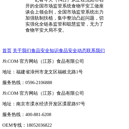
开的全国市场监管系统食物平安工做座
谈会上领会到，全国市场监管系统出力
加强轨制扶植，集中整治凸起问题，切
实强化全链条监管和聪慧监管，无力了
食物平安大局不变。
首页
关于我们
食品安全知识
食品安全动态
联系我们
J9.COM·官方网站（江苏）食品有限公司
地址：福建省漳州市龙文区福岐北路1号
服务热线：0596-2106888
J9.COM·官方网站（江苏）食品有限公司
地址：南京市溧水经济开发区溧星路97号
服务热线：400-881-6208
OEM专线：18052036822