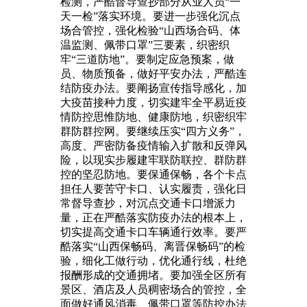
检测，严酷督导查抄部分从业人员“一
天一检”落实环境。要进一步强化沉点
场合管控，强化检验“山西场合码、体
温监测、佩带口罩”三要素，织密织
牢“三道防地”。要制定应急预案，做
员、物质预备，做好平安办法，严酷连
结防疫办法。要阐扬宣传指导感化，加
大疫苗接种力度，切实建牢全平易近疫
情防控思惟防地、健康防地，织密织牢
群防群控网。要继续压实“四方义务”，
高度、严密防备疫情输入扩散和反弹风
险，以现实步履建牢联防联控、群防群
控的坚忍防地。要保通保畅，各个卡点
担任人要苦守卡口、认实履责，强化日
常督导查抄，对沉点交通卡口增派力
量，正在严酷落实防疫办法的根本上，
切实提高交通卡口车辆通行效率。要严
酷落实“山西保畅码、离晋保畅码”的检
验，细化工做行动，优化通行线，杜绝
报酬形成的交通拥堵。要加强全区所有
景区、酒店及人员稠密场合的管控，全
面做好通风消毒、佩带口罩等防控办法