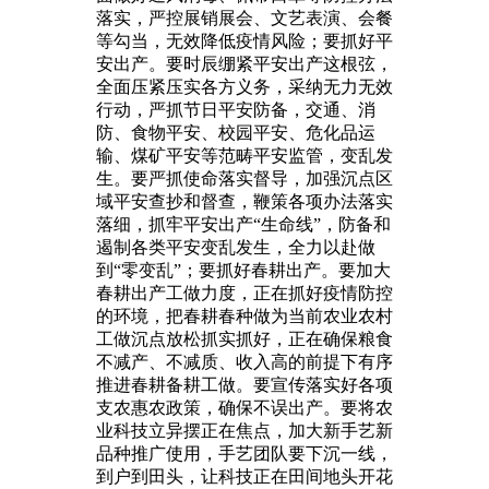
落实，严控展销展会、文艺表演、会餐
等勾当，无效降低疫情风险；要抓好平
安出产。要时辰绷紧平安出产这根弦，
全面压紧压实各方义务，采纳无力无效
行动，严抓节日平安防备，交通、消
防、食物平安、校园平安、危化品运
输、煤矿平安等范畴平安监管，变乱发
生。要严抓使命落实督导，加强沉点区
域平安查抄和督查，鞭策各项办法落实
落细，抓牢平安出产“生命线”，防备和
遏制各类平安变乱发生，全力以赴做
到“零变乱”；要抓好春耕出产。要加大
春耕出产工做力度，正在抓好疫情防控
的环境，把春耕春种做为当前农业农村
工做沉点放松抓实抓好，正在确保粮食
不减产、不减质、收入高的前提下有序
推进春耕备耕工做。要宣传落实好各项
支农惠农政策，确保不误出产。要将农
业科技立异摆正在焦点，加大新手艺新
品种推广使用，手艺团队要下沉一线，
到户到田头，让科技正在田间地头开花