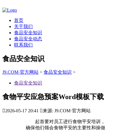
首页
关于我们
食品安全知识
食品安全动态
联系我们
食品安全知识
J9.COM·官方网站
>
食品安全知识
>
食品安全知识
食物平安应急预案Word模板下载

2026-05-17 20:41

来源: J9.COM·官方网站
起首要对员工进行食物平安培训，
确保他们领会食物平安的主要性和操做