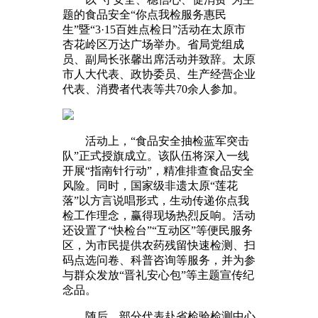
题的食品安全“你点我检服务惠民
生”暨“3·15百姓点检日”活动在太原市
杏花岭区万达广场举办。省局党组成
员、副局长张馨出席活动并致辞。太原
市人大代表、政协委员、生产经营企业
代表、消费者代表等共70余人参加。
活动上，“食品安全抽检蓝军突击
队”正式授旗成立。该队伍将深入一线
开展“指南针行动”，精准排查食品安全
风险。同时，国家级非遗太原“莲花
落”以方言说唱形式，生动传递你点我
检工作理念，赢得现场热烈反响。活动
还设置了“快检台”“互动区”等便民服务
区，为市民提供农药残留快速检测、扫
码点选问卷、科普咨询等服务，并为参
与群众发放“晋礼安心包”等主题宣传纪
念品。
随后，部分代表赴省检验检测中心