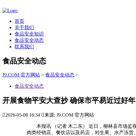
首页
关于我们
食品安全知识
食品安全动态
联系我们
食品安全动态
J9.COM·官方网站
>
食品安全动态
>
食品安全动态
开展食物平安大查抄 确保市平易近过好年

2026-05-08 16:34

来源: J9.COM·官方网站
本报讯 （记者 木二东） 近日，柳林县市场监
肉类经销店、餐饮店以及药店，对生果、水产冻货