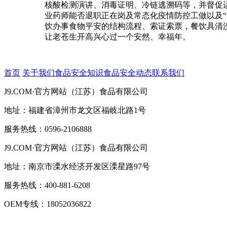
核酸检测演讲、消毒证明、冷链逃溯码等，并督促
业药师能否退职正在岗及常态化疫情防控工做以及
饮办事食物平安的结构流程、索证索票，餐饮具清
让老苍生开高兴心过一个安然、幸福年。
首页
关于我们
食品安全知识
食品安全动态
联系我们
J9.COM·官方网站（江苏）食品有限公司
地址：福建省漳州市龙文区福岐北路1号
服务热线：0596-2106888
J9.COM·官方网站（江苏）食品有限公司
地址：南京市溧水经济开发区溧星路97号
服务热线：400-881-6208
OEM专线：18052036822