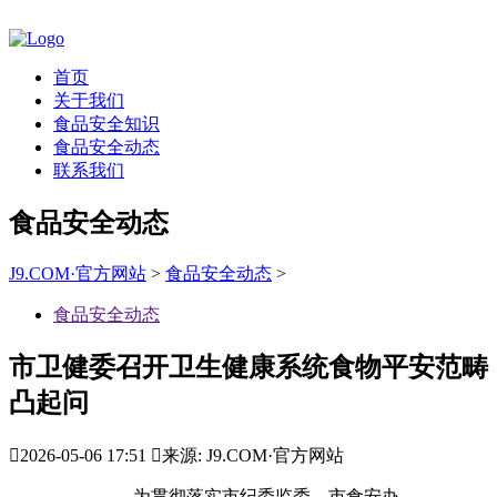
首页
关于我们
食品安全知识
食品安全动态
联系我们
食品安全动态
J9.COM·官方网站
>
食品安全动态
>
食品安全动态
市卫健委召开卫生健康系统食物平安范畴
凸起问

2026-05-06 17:51

来源: J9.COM·官方网站
为贯彻落实市纪委监委、市食安办