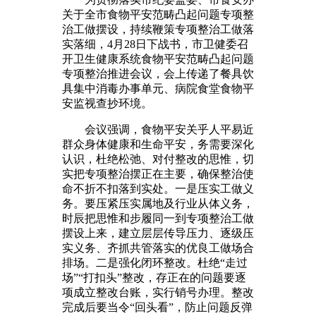
关于全市食物平安范畴凸起问题专项整
治工做摆设，持续鞭策专项整治工做落
实落细，4月28日下战书，市卫健委召
开卫生健康系统食物平安范畴凸起问题
专项整治推进会议，会上传递了餐具饮
具集中消毒办事单元、病院食堂食物平
安监视查抄环境。
会议强调，食物平安关乎人平易近
群众身体健康和生命平安，务需要深化
认识，杜绝松弛、对付整改的思惟，切
实把专项整治摆正在主要，确保整治使
命不折不扣落到实处。一是压实工做义
务。要压紧压实属地及行业从体义务，
时辰把思惟和步履同一到专项整治工做
摆设上来，建立层层传导压力、逐级压
实义务、齐抓共管落实的优良工做场合
排场。二是强化闭环整改。杜绝“走过
场”“打扣头”整改，存正在的问题要逐
项成立整改台账，实行销号办理。整改
完成后要当令“回头看”，防止问题反弹