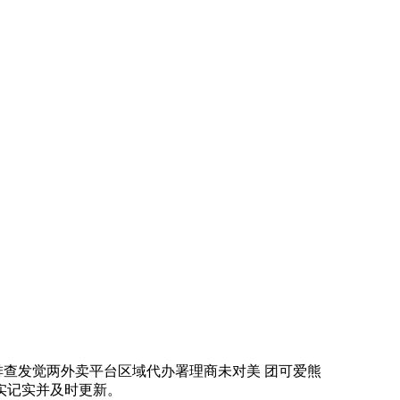
排查发觉两外卖平台区域代办署理商未对美 团可爱熊
实记实并及时更新。