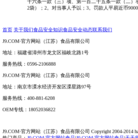
十六条一款（三）项、第一百二十五条一款（二）
2袋）；2。对当事人予以；3。罚款人平易近币900
首页
关于我们
食品安全知识
食品安全动态
联系我们
J9.COM·官方网站（江苏）食品有限公司
地址：福建省漳州市龙文区福岐北路1号
服务热线：0596-2106888
J9.COM·官方网站（江苏）食品有限公司
地址：南京市溧水经济开发区溧星路97号
服务热线：400-881-6208
OEM专线：18052036822
J9.COM·官方网站（江苏）食品有限公司
Copyright 2004-2014 ha
热门产品：
J9.COM·官方网站食品
|
J9.COM·官方网站食品
|
天天