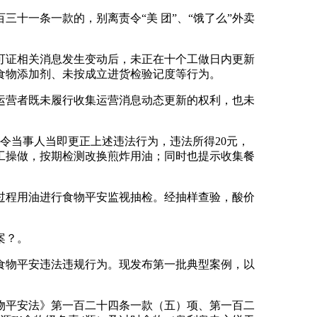
一条一款的，别离责令“美 团”、“饿了么”外卖
许可证相关消息发生变动后，未正在十个工做日内更新
食物添加剂、未按成立进货检验记度等行为。
营者既未履行收集运营消息动态更新的权利，也未
令当事人当即更正上述违法行为，违法所得20元，
加工操做，按期检测改换煎炸用油；同时也提示收集餐
炸过程用油进行食物平安监视抽检。经抽样查验，酸价
案？。
物平安违法违规行为。现发布第一批典型案例，以
物平安法》第一百二十四条一款（五）项、第一百二