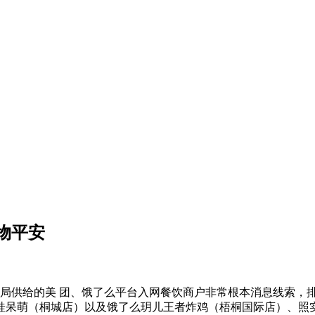
物平安
市局供给的美 团、饿了么平台入网餐饮商户非常根本消息线索，
蛙呆萌（桐城店）以及饿了么玥儿王者炸鸡（梧桐国际店）、照