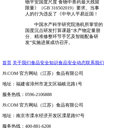
物平安国度尺度 食物中兽药最大残留
限量》（GB 316502019）要求。当事
人的行为违反了《中华人平易近国！
中国水产科学研究院渔机所掌管的
国度沉点研发打算课题“水产物定量朋
分、精准修整环节手艺及智能配备研
发”实施进展成功召开。
首页
关于我们
食品安全知识
食品安全动态
联系我们
J9.COM·官方网站（江苏）食品有限公司
地址：福建省漳州市龙文区福岐北路1号
服务热线：0596-2106888
J9.COM·官方网站（江苏）食品有限公司
地址：南京市溧水经济开发区溧星路97号
服务热线：400-881-6208