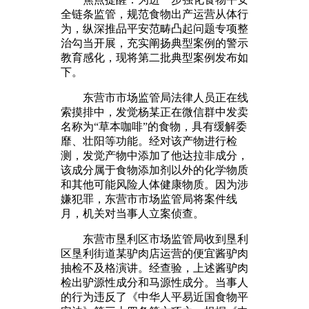
全链条监管，规范食物出产运营从体行
为，纵深推品平安范畴凸起问题专项整
治勾当开展，充实阐扬典型案例的警示
教育感化，现将第二批典型案例发布如
下。
东营市市场监管局法律人员正在线
索摸排中，发觉杨某正在微信群中发卖
名称为“草本咖啡”的食物，具有缓解委
靡、壮阳等功能。经对该产物进行检
测，发觉产物中添加了他达拉非成分，
该成分属于食物添加剂以外的化学物质
和其他可能风险人体健康物质。因为涉
嫌犯罪，东营市市场监管局将案件线
月，机关对当事人立案侦查。
东营市垦利区市场监管局收到垦利
区垦利街道某驴肉店运营的便宜酱驴肉
抽检不及格演讲。经查验，上述酱驴肉
检出驴源性成分和马源性成分。当事人
的行为违反了《中华人平易近国食物平