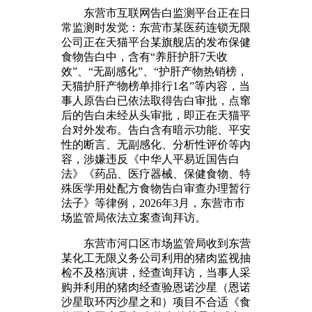
东营市互联网告白监测平台正在日
常监测时发觉：东营市某医药连锁无限
公司正在天猫平台某旗舰店的发布保健
食物告白中，含有“养肝护肝7天收
效”、“无副感化”、“护肝产物热销榜，
天猫护肝产物榜单排行1名”等内容，当
事人原告白已依法取得告白审批，点窜
后的告白未经从头审批，即正在天猫平
台对外发布。告白含有暗示功能、平安
性的断言、无副感化、分析性评价等内
容，涉嫌违反《中华人平易近国告白
法》《药品、医疗器械、保健食物、特
殊医学用处配方食物告白审查办理暂行
法子》等律例，2026年3月，东营市市
场监管局依法立案查询拜访。
东营市河口区市场监管局收到东营
某化工无限义务公司利用的猪肉监视抽
检不及格演讲，经查询拜访，当事人采
购并利用的猪肉经查验恩诺沙星（恩诺
沙星取环丙沙星之和）项目不合适《食