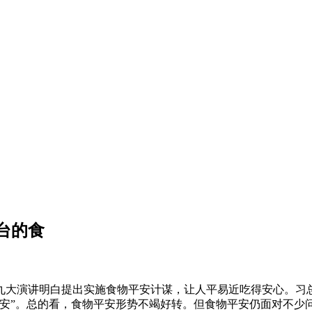
台的食
大演讲明白提出实施食物平安计谋，让人平易近吃得安心。习总
平安”。总的看，食物平安形势不竭好转。但食物平安仍面对不少