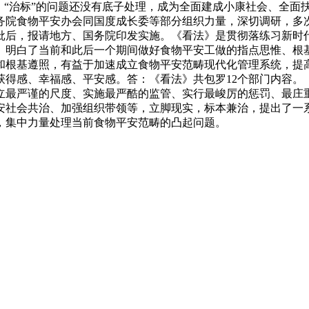
，“治标”的问题还没有底子处理，成为全面建成小康社会、全面
务院食物平安办会同国度成长委等部分组织力量，深切调研，多
批后，报请地方、国务院印发实施。《看法》是贯彻落练习新时
》明白了当前和此后一个期间做好食物平安工做的指点思惟、根
和根基遵照，有益于加速成立食物平安范畴现代化管理系统，提
获得感、幸福感、平安感。答：《看法》共包罗12个部门内容。
立最严谨的尺度、实施最严酷的监管、实行最峻厉的惩罚、最庄
安社会共治、加强组织带领等，立脚现实，标本兼治，提出了一
，集中力量处理当前食物平安范畴的凸起问题。