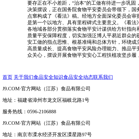
要存正在不小差距，“治本”的工做有待进一步巩固
决策摆设，正在国务院食物平安委员会带领下，国
点窜构成了《看法》稿。经地方全面深化委员会审
是第一个以地方、具有里程碑式主要意义。《看法
各地域各部分贯彻落实食物平安计谋供给方针指向
质量平安保障程度，切实加强泛博人平易近群众的
安工做的指点思惟、根基准绳和总体方针，环绕成
高质量成长、提高食物平安风险办理能力、推品平
众关心，摆设开展食物平安安心工程扶植攻坚步履
首页
关于我们
食品安全知识
食品安全动态
联系我们
J9.COM·官方网站（江苏）食品有限公司
地址：福建省漳州市龙文区福岐北路1号
服务热线：0596-2106888
J9.COM·官方网站（江苏）食品有限公司
地址：南京市溧水经济开发区溧星路97号