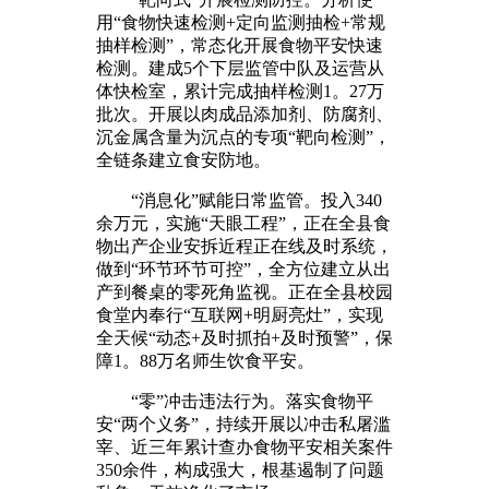
用“食物快速检测+定向监测抽检+常规
抽样检测”，常态化开展食物平安快速
检测。建成5个下层监管中队及运营从
体快检室，累计完成抽样检测1。27万
批次。开展以肉成品添加剂、防腐剂、
沉金属含量为沉点的专项“靶向检测”，
全链条建立食安防地。
“消息化”赋能日常监管。投入340
余万元，实施“天眼工程”，正在全县食
物出产企业安拆近程正在线及时系统，
做到“环节环节可控”，全方位建立从出
产到餐桌的零死角监视。正在全县校园
食堂内奉行“互联网+明厨亮灶”，实现
全天候“动态+及时抓拍+及时预警”，保
障1。88万名师生饮食平安。
“零”冲击违法行为。落实食物平
安“两个义务”，持续开展以冲击私屠滥
宰、近三年累计查办食物平安相关案件
350余件，构成强大，根基遏制了问题