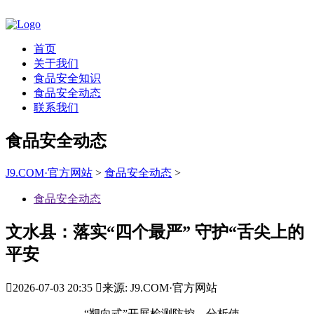
首页
关于我们
食品安全知识
食品安全动态
联系我们
食品安全动态
J9.COM·官方网站
>
食品安全动态
>
食品安全动态
文水县：落实“四个最严” 守护“舌尖上的
平安

2026-07-03 20:35

来源: J9.COM·官方网站
“靶向式”开展检测防控。分析使