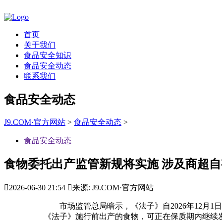
首页
关于我们
食品安全知识
食品安全动态
联系我们
食品安全动态
J9.COM·官方网站
>
食品安全动态
>
食品安全动态
食物委托出产监管新规将实施 涉及商超

2026-06-30 21:54

来源: J9.COM·官方网站
市场监管总局暗示，《法子》自2026年12月
《法子》施行前出产的食物，可正在保质期内继续