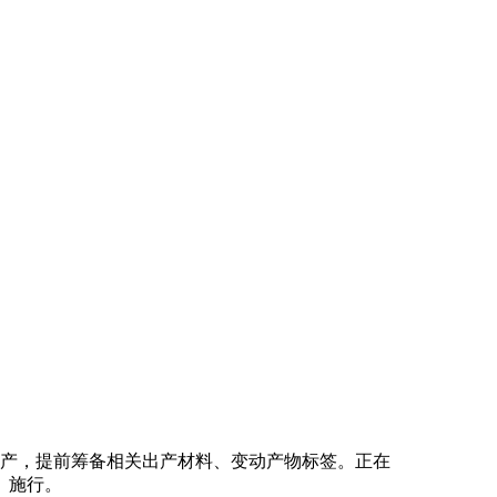
排产，提前筹备相关出产材料、变动产物标签。正在
》施行。