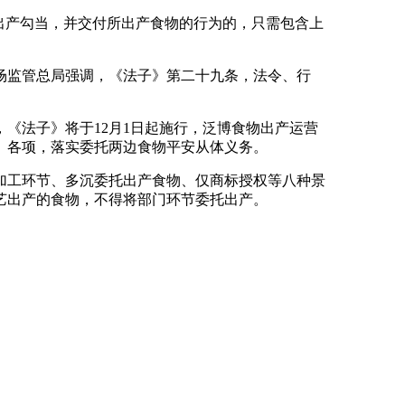
出产勾当，并交付所出产食物的行为的，只需包含上
监管总局强调，《法子》第二十九条，法令、行
法子》将于12月1日起施行，泛博食物出产运营
》各项，落实委托两边食物平安从体义务。
工环节、多沉委托出产食物、仅商标授权等八种景
艺出产的食物，不得将部门环节委托出产。