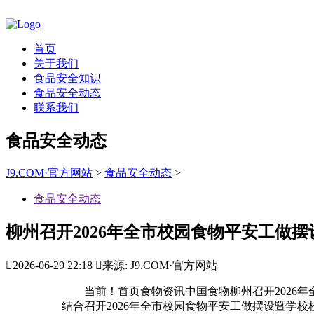
首页
关于我们
食品安全知识
食品安全动态
联系我们
食品安全动态
J9.COM·官方网站
>
食品安全动态
>
食品安全动态
柳州召开2026年全市校园食物平安工做摆

2026-06-29 22:18

来源: J9.COM·官方网站
当前！首页食物资讯中国食物柳州召开2026年
结合召开2026年全市校园食物平安工做摆设暨学