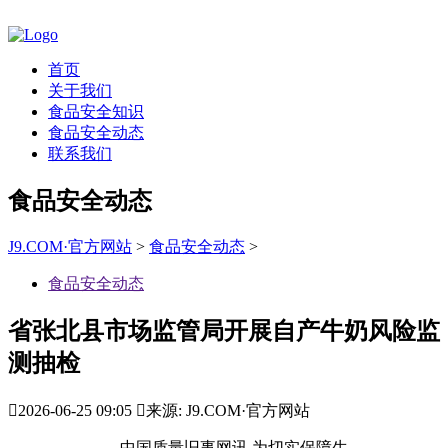
首页
关于我们
食品安全知识
食品安全动态
联系我们
食品安全动态
J9.COM·官方网站
>
食品安全动态
>
食品安全动态
省张北县市场监管局开展自产牛奶风险监
测抽检

2026-06-25 09:05

来源: J9.COM·官方网站
中国质量旧事网讯 为切实保障生