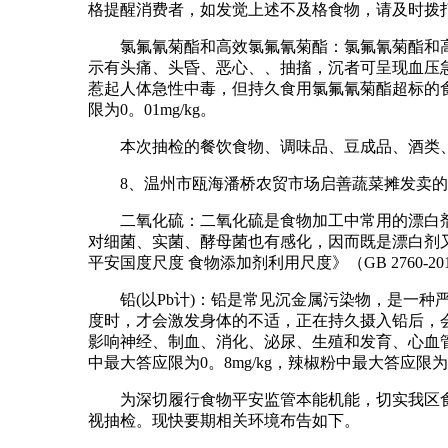
格提醒消费者，如发觉上述不及格食物，请及时拨打
氯氟氰菊酯和高效氯氟氰菊酯：氯氟氰菊酯和高
示有头痛、头昏、恶心、、抽搐，沉者可呈现血压
惹起人体急性中毒，但持久食用氯氟氰菊酯超标的食物
限为0。01mg/kg。
本次抽检的餐饮食物、调味品、豆成品、酒类、肉成
8、温州市瓯海潘桥农贸市场启善蔬菜摊发卖的
二氧化硫：二氧化硫是食物加工中常用的漂白剂
对细菌、实菌、酵母菌也有感化，因而既是漂白剂
平安国度尺度 食物添加剂利用尺度》（GB 2760-20
铅(以Pb计)：铅是常见沉金属污染物，是一种
度时，才会激发身体的不适，正在持久摄入铅后，
影响神经、制血、消化、泌尿、生殖和发育、心血管、
中最大答应限为0。8mg/kg，辣椒粉中最大答应限为1。
为深切履行食物平安监管本能机能，切实我区食物
视抽检。现快要期相关环境布告如下。