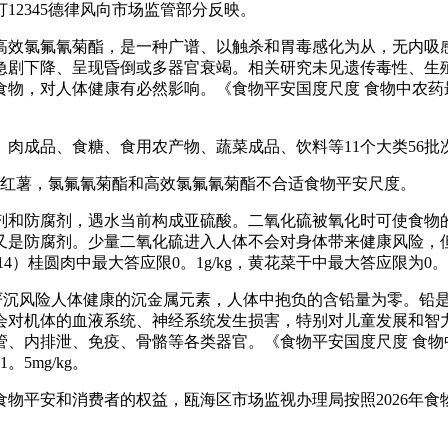
12345德律风向市场监管部分反映。
效氯氟氰菊酯，是一种广谱、以触杀和胃毒感化为从，无内吸感
急剧下降、呈现昏倒或多器官衰竭。相关研究未见遗传毒性、生
，对人体健康有必然影响。《食物平安国度尺度 食物中农药最大残留
品、食糖、食用农产物、蔬菜成品、饮料等11个大类56批次
红薯，氯氟氰菊酯和高效氯氟氰菊酯不合适食物平安尺度。
和防腐剂，遇水当前构成亚硫酸。二氧化硫被氧化时可使食物的
又是防腐剂。少量二氧化硫进入人体不会对身体带来健康风险，
14）桂圆肉中最大答应限0。1g/kg，黄花菜干中最大答应限为0。2
严沉风险人体健康的沉金属元素，人体中抱负的含铅量为零。铅
会对机体的血液系统、神经系统发生损害，特别对儿童发展和智
内排泄、免疫、骨骼等各类器官。《食物平安国度尺度 食物中污染物
5mg/kg。
平安和消费者的权益，瓯海区市场监视办理局按照2026年食