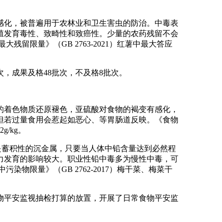
化，被普遍用于农林业和卫生害虫的防治。中毒表
殖发育毒性、致畸性和致癌性。少量的农药残留不会
限量》（GB 2763-2021）红薯中最大答应
，成果及格48批次，不及格8批次。
着色物质还原褪色，亚硫酸对食物的褐变有感化，
但若过量食用会惹起如恶心、等胃肠道反映。《食物
g/kg。
是蓄积性的沉金属，只要当人体中铅含量达到必然程
力发育的影响较大。职业性铅中毒多为慢性中毒，可
限量》（GB 2762-2017）梅干菜、梅菜干
物平安监视抽检打算的放置，开展了日常食物平安监