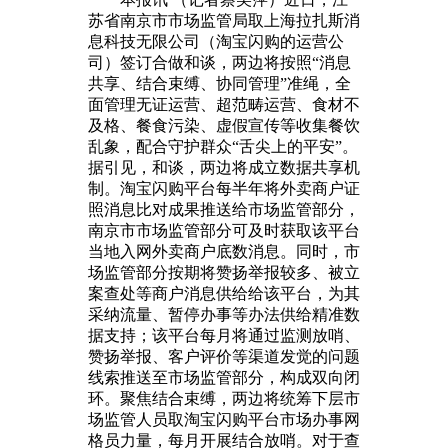
苏省南京市市场监管局取上海拉扎斯消
息科技无限公司（淘宝闪购的运营公
司）签订合做和谈，两边将按照“消息
共享、结合束缚、协同管理”准绳，全
面管理无证运营、超范畴运营、食材不
及格、餐食污染、虚假宣传等收集餐饮
乱象，配合守护群众“舌尖上的平安”。
据引见，和谈，两边将成立数据共享机
制。淘宝闪购平台每半年将外卖商户证
照消息比对成果推送给市场监管部分，
南京市市场监管部分可及时获取该平台
当地入网外卖商户底数消息。同时，市
场监管部分按期将赞扬举报较多、被立
案查处等商户消息供给给该平台，为其
采纳流量、暂停办事等办法供给精准数
据支持；该平台每月将通过监测放哨、
赞扬举报、客户评价等渠道发觉的问题
线索推送至市场监管部分，构成双向闭
环。聚焦结合束缚，两边将统筹下层市
场监管人员取淘宝闪购平台市场办事网
格员力量，每月开展结合放哨。对于查