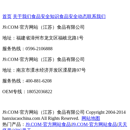
首页
关于我们
食品安全知识
食品安全动态
联系我们
J9.COM·官方网站（江苏）食品有限公司
地址：福建省漳州市龙文区福岐北路1号
服务热线：0596-2106888
J9.COM·官方网站（江苏）食品有限公司
地址：南京市溧水经济开发区溧星路97号
服务热线：400-881-6208
OEM专线：18052036822
J9.COM·官方网站（江苏）食品有限公司
Copyright 2004-2014
hanxiucaochina.com All Rights Reserved.
网站地图
热门产品：
J9.COM·官方网站食品
|
J9.COM·官方网站食品
|
天天