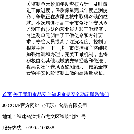
关监测单元紧扣年度查核方针，及时跟
进工做进度，保质保量完成年度监测使
命，争取正在岁尾查核中取得对劲的成
就。本次培训提高了全市食物平安风险
监测工做步队的营业能力和工做程度，
各监测单元明白了工做使命和方针要
求，专管人员提高了注沉程度、控制了
根基学问。下一步，市疾控核心将继续
加强培训和办理，完美工做机制，也将
积极自创其他地域的先辈经验和做法，
提高食物平安风险监测能力，鞭策全市
食物平安风险监测工做的高质量成长。
首页
关于我们
食品安全知识
食品安全动态
联系我们
J9.COM·官方网站（江苏）食品有限公司
地址：福建省漳州市龙文区福岐北路1号
服务热线：0596-2106888