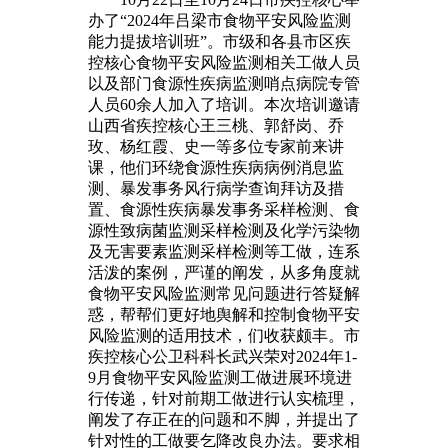
办了“2024年吕梁市食物平安风险监测
能力提拔培训班”。市级和各县市区疾
控核心食物平安风险监测相关工做人员
以及部门食源性疾病监测哨点病院专管
人员60余人加入了培训。本次培训邀请
山西省疾控核心王三桃、郭舒岗、乔
玫、杨红霞、史一等多位专家前来讲
课，他们环绕食源性疾病病例消息监
测、暴发事务风行病学查询拜访及措
置、食源性疾病暴发事务采样检测、食
源性致病菌监测采样检测及化学污染物
及无害要素监测采样检测等工做，连系
活泼的案例，严谨的阐发，从多角度就
食物平安风险监测常见问题进行答疑解
惑，帮帮们更好地舆解和控制食物平安
风险监测的适用技术，们收获颇丰。市
疾控核心公卫科科长武兴荣对2024年1-
9月食物平安风险监测工做进展环境进
行传递，针对前期工做进行认实梳理，
阐发了存正在的问题和不脚，并提出了
针对性的工做要乞降改良办法。要求相