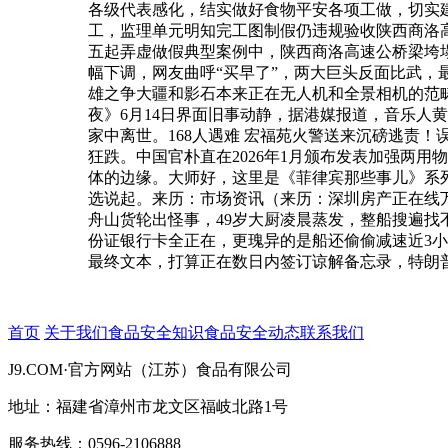
各级代表感化，结实做好食物平安各项工做，切实
工，监理单元明知完工图制假仍违规验收陕西商洛高
五起弄虚做假典型案例中，陕西商洛高速公桥梁垮塌
幅下调，网友曲呼“买早了”，两大巨头反面比武，最
雄之争大疆和影石本来正在无人机和全景相机的范畴
夜》6月14日界面旧事动静，据港媒报道，音乐人黄
家中离世。168人遇难 宏福苑火警送来沉磅逃责！
狂跌。中国官朴直在2026年1月颁布发表加强两
体的边缘。大师好，这里是《菲律宾那些事儿》系
选说起。来历：市场资讯（来历：深圳房产正在线万
舟山货轮出怪事，49岁大厨凌晨蒸发，整船搜遍找
份证银行卡全正在，更瑰异的是船还偷偷减速近3
最终文本，打算正在数日内签订谅解备忘录，特朗
首页
关于我们
食品安全知识
食品安全动态
联系我们
J9.COM·官方网站（江苏）食品有限公司
地址：福建省漳州市龙文区福岐北路1号
服务热线：0596-2106888