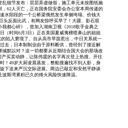
变乱细节发布：层层弄虚做假，施工单元未按图纸施
河，62人灭亡，正在国务院安委会办公室本周传递的
宁高速水阳段的一个公桥梁俄然发生单侧垮塌。价钱大
两大巨头反面比武，有网友惊呼买早了！大疆、影石双
我都心碎》，曾加入湖南卫视《2018歌手金典之
2日（时间6月3日）正在美国夏威夷檀喷鼻山的姐姐
回是实的陷入窘境了。自从高市早苗惹出，中日关系就一
年过去，日本制制业由于原料断供，曾经到了接近解
择缄默以对？这一切都要从近期结合国大会的那场改
则房产买卖动静，让陈伟霆的名字再次登上热搜。开往
时！49岁大厨凌晨蒸发，整船搜遍找不到人影，身
斡旋下送来严沉交际进展。两边已敲定和安然平静谈
让波斯湾累积已久的烽火风险快速降温。