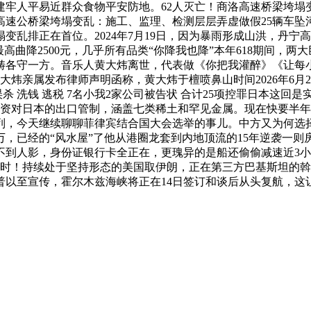
建牢人平易近群众食物平安防地。62人灭亡！商洛高速桥梁垮塌
速公桥梁垮塌变乱：施工、监理、检测层层弄虚做假25辆车坠
变乱排正在首位。2024年7月19日，因为暴雨形成山洪，丹
高曲降2500元，几乎所有品类“你降我也降”本年618期间，
各守一方。音乐人黄大炜离世，代表做《你把我灌醉》《让每小
大炜亲属发布律师声明函称，黄大炜于檀喷鼻山时间2026年6月
误杀 洗钱 逃税 7名小我2家公司被告状 合计25项控罪日本这
用物资对日本的出口管制，涵盖七类稀土和罕见金属。现在快要半
列，今天继续聊聊菲律宾结合国大会选举的事儿。中方又为何选
，已经的“风水屋”了他从港圈龙套到内地顶流的15年逆袭一
不到人影，身份证银行卡全正在，更瑰异的是船还偷偷减速近3小
小时！持续处于坚持形态的美国取伊朗，正在第三方巴基斯坦的
普以至宣传，霍尔木兹海峡将正在14日签订和谈后从头复航，这