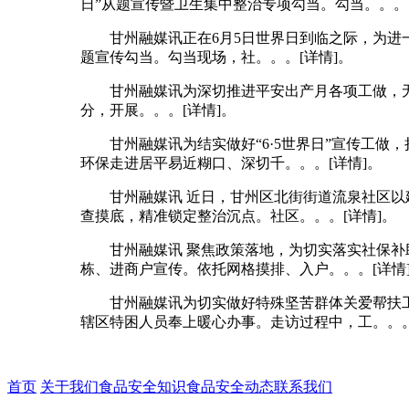
日”从题宣传暨卫生集中整治专项勾当。勾当。。。[
甘州融媒讯正在6月5日世界日到临之际，为进一
题宣传勾当。勾当现场，社。。。[详情]。
甘州融媒讯为深切推进平安出产月各项工做，无
分，开展。。。[详情]。
甘州融媒讯为结实做好“6·5世界日”宣传工做，
环保走进居平易近糊口、深切千。。。[详情]。
甘州融媒讯 近日，甘州区北街街道流泉社区以建
查摸底，精准锁定整治沉点。社区。。。[详情]。
甘州融媒讯 聚焦政策落地，为切实落实社保补助
栋、进商户宣传。依托网格摸排、入户。。。[详情
甘州融媒讯为切实做好特殊坚苦群体关爱帮扶工做
辖区特困人员奉上暖心办事。走访过程中，工。。。
首页
关于我们
食品安全知识
食品安全动态
联系我们