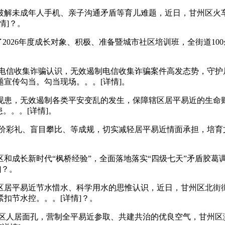
解未成年人手机、亲子沟通矛盾等育儿难题，近日，甘州区火车
情]？。
2026年度成长对象、积极、准备暨城市社区培训班，全街道10
信收集诈骗认识，无效遏制电信收集诈骗案件高发态势，守护
宣传勾当。勾当现场。。。[详情]。
患，无效遏制各类平安变乱的发生，保障辖区居平易近的生命财
。。。[详情]。
彩礼、盲目攀比、等成规，切实减轻居平易近情面承担，培育
成长新时代“枫桥经验”，全面落地落实“四级七天”矛盾胶葛
]？。
居平易近节水惜水、科学用水的思惟认识，近日，甘州区北街街
扣节水控。。。[详情]？。
人居面孔，营制全平易近参取、共建共治的优良空气，甘州区滨