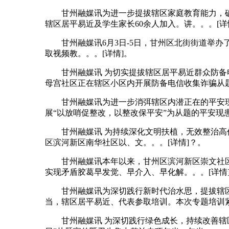
甘州融媒讯为进一步提拔辖区家庭教育能力，破
辖区居平易近及学生家长60余人加入。讲。。。[详
甘州融媒讯6月3日-5日，甘州区北街街道举办了
取视频教。。。[详情]。
甘州融媒讯 为切实提拔辖区居平易近群众防备电
母宫社区正在辖区小区内开展防备电信收集诈骗从题
甘州融媒讯为进一步消弭辖区内潜正在的平安现
展“以放哨促整改，以整改保平安”为从题的平安现患
甘州融媒讯 为持续深化文明扶植，无效整治高价
区滨河新区南华社区以、文。。。[详情]？。
甘州融媒讯本年以来，甘州区滨河新区崇文社区和
实现矛盾胶葛早发觉、早介入、早化解。。。[详情
甘州融媒讯为深切践行新时代治水思，提拔辖区
当，辖区居平易近、代表参取培训。本次专题培训紧
甘州融媒讯 为深切践行绿色成长，持续改善辖区