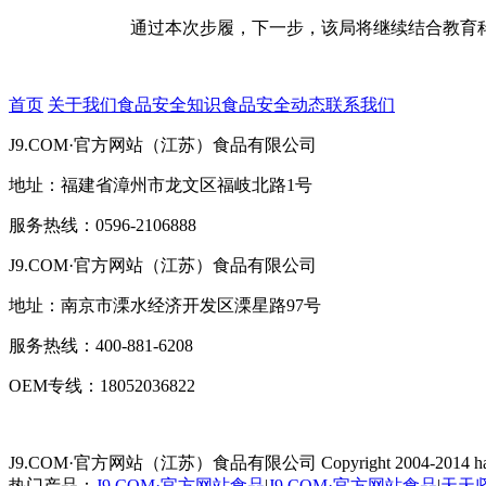
通过本次步履，下一步，该局将继续结合教育科
首页
关于我们
食品安全知识
食品安全动态
联系我们
J9.COM·官方网站（江苏）食品有限公司
地址：福建省漳州市龙文区福岐北路1号
服务热线：0596-2106888
J9.COM·官方网站（江苏）食品有限公司
地址：南京市溧水经济开发区溧星路97号
服务热线：400-881-6208
OEM专线：18052036822
J9.COM·官方网站（江苏）食品有限公司
Copyright 2004-2014 ha
热门产品：
J9.COM·官方网站食品
|
J9.COM·官方网站食品
|
天天