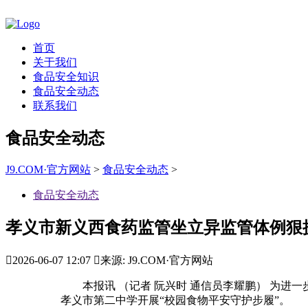
首页
关于我们
食品安全知识
食品安全动态
联系我们
食品安全动态
J9.COM·官方网站
>
食品安全动态
>
食品安全动态
孝义市新义西食药监管坐立异监管体例狠

2026-06-07 12:07

来源: J9.COM·官方网站
本报讯 （记者 阮兴时 通信员李耀鹏） 为进
孝义市第二中学开展“校园食物平安守护步履”。