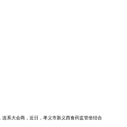
，连系大会商，近日，孝义市新义西食药监管坐结合