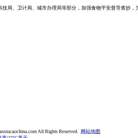
技局、卫计局、城市办理局等部分，加强食物平安督导查抄，为
nxiucaochina.com All Rights Reserved.
网站地图
坚果
|
27°C果干