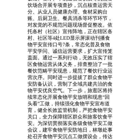
饮场合开展专项查抄，沉点核查运营天
分、从业人员健康办理、食材采购台
账、后厨卫生、餐具消杀等环节环节，
对发觉的不规范问题现场督促整改。依
托各村（社区）宣传阵地，正在辖区各
村、社区等4处LED显示屏滚动刊播食
物平安宣传口号7条，常态化普及食物
平安学问、诚信运营要求，扩大宣传笼
盖面。通过一系列行动，无效压实了辖
区食物运营从体义务，排查整治了一批
餐饮范畴平安现患，规范了餐饮行业运
营次序。同时进一步提拔了群众食物平
安防备认识，营制了全域共建共治的食
物平安优良空气。下一步，旅逛区将持
续常态化开展食物平安放哨和现患“回
头看”工做，持续强化食物平安宣布道
育，健全长效监管机制，严把食物平安
关口，全力保障辖区群众和旅客饮食平
安。为深切贯彻落实各级食物平安工做
会议，建牢食物平安防地日，林墩处事
处召开食物平安沉点工做摆设会，传达