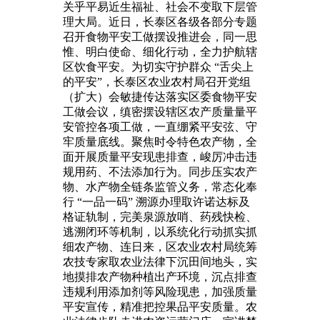
关乎平易近生福祉、社会不变取下层管
理大局。近日，长泰区各级各部分专题
召开食物平安工做摆设推进会，同一思
惟、明白使命、细化行动，全力护航辖
区饮食平安。为切实守护群众 “舌尖上
的平安”，长泰区农业农村局召开党组
（扩大）会敏捷传达落实区委食物平安
工做会议，缜密摆设辖区农产质量量平
安管控各项工做，一直绷紧平安弦、守
牢质量底线。聚焦时令特色农产物，全
面开展质量平安现患排查，峻厉冲击违
规用药、不法添加行为。同步压实农产
物、水产物全链条监管义务，常态化奉
行 “一品一码” 溯源办理取许诺达标及
格证轨制，完美泉源放哨、药残快检、
逃溯闭环等机制，以系统化行动抓实抓
细农产物、连日来，区农业农村局统筹
农技专家取农业法律下沉田间地头，实
地摸排农产物种植出产环境，沉点排查
违规利用添加剂等风险现患，加强质量
平安宣传，精准把控果品平安质量。农