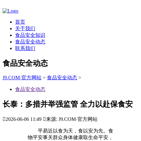
首页
关于我们
食品安全知识
食品安全动态
联系我们
食品安全动态
J9.COM·官方网站
>
食品安全动态
>
食品安全动态
长泰：多措并举强监管 全力以赴保食安

2026-06-06 11:49

来源: J9.COM·官方网站
平易近以食为天，食以安为先。食
物平安事关群众身体健康取生命平安，