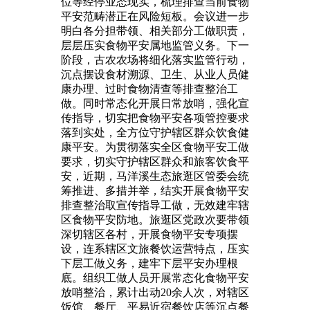
位等经停业态现实，梳理排查当前食物
平安范畴潜正在风险短板。会议进一步
明白各分担带领、相关部分工做职责，
层层压实食物平安属地监管义务。下一
阶段，古农农场将细化落实监管行动，
沉点摆设食材溯源、卫生、从业人员健
康办理、过时食物清查等排查整治工
做。同时常态化开展日常放哨，强化宣
传指导，切实把食物平安各项管控要求
落到实处，全方位守护辖区群众饮食健
康平安。为贯彻落实全区食物平安工做
要求，切实守护辖区群众和旅客饮食平
安，近期，马洋溪生态旅逛区管委会统
筹推进、多措并举，结实开展食物平安
排查整治取宣传指导工做，无效建牢辖
区食物平安防地。旅逛区党政次要带领
深切辖区各村，开展食物平安专项摆
设，连系辖区文旅餐饮运营特点，压实
下层工做义务，建牢下层平安办理根
底。组织工做人员开展常态化食物平安
放哨整治，累计出动20余人次，对辖区
饭馆、餐厅、平易近宿餐饮店等沉点餐