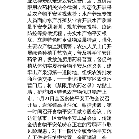
业法律步队走进农资运营门店，宣讲禁
限用农药相关法令律例，常态化开展果
蔬农产物平安监视查抄；水产养殖专技
人员面向水产养殖从业者开展水产质量
量平安专题培训，规范养殖投料、疫病
防控等操做流程，夯实水产物平安根
底。立脚特色时令做物发展特点，强化
主要农产物监测预警，农技人员上门开
展绿色种植手艺指点，普及科学平安用
药常识，发放施肥用药科普宣，督促种
植从体切实履行食物平安从体义务，建
牢出产泉源第一道防地。组织农资批发
商座谈交换，一一走访排查辖区农资运
营门店，将《禁限用农药名录》粘贴上
墙，护航我区特色农产物优良稳产上
市。5月21日全区食物平安工做会议召
开后，岩溪镇高度注沉、敏捷步履，第
一时间召开食物平安工做专题会议，传
达进修市、区食物平安工做会议，传递
全镇食物平安范畴存正在的亏弱环节取
风险现患，对下一阶段全镇食物平安沉
点工做进行缜密放置、全面摆设。会