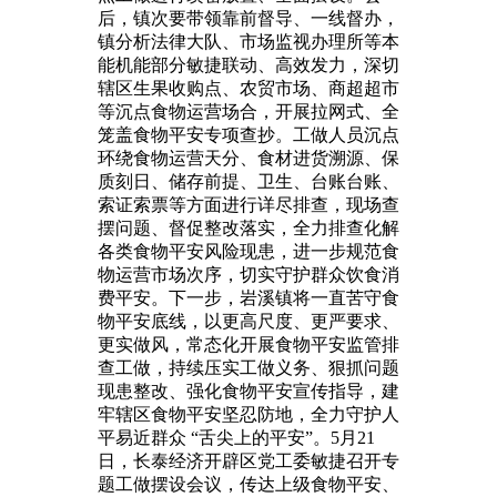
后，镇次要带领靠前督导、一线督办，
镇分析法律大队、市场监视办理所等本
能机能部分敏捷联动、高效发力，深切
辖区生果收购点、农贸市场、商超超市
等沉点食物运营场合，开展拉网式、全
笼盖食物平安专项查抄。工做人员沉点
环绕食物运营天分、食材进货溯源、保
质刻日、储存前提、卫生、台账台账、
索证索票等方面进行详尽排查，现场查
摆问题、督促整改落实，全力排查化解
各类食物平安风险现患，进一步规范食
物运营市场次序，切实守护群众饮食消
费平安。下一步，岩溪镇将一直苦守食
物平安底线，以更高尺度、更严要求、
更实做风，常态化开展食物平安监管排
查工做，持续压实工做义务、狠抓问题
现患整改、强化食物平安宣传指导，建
牢辖区食物平安坚忍防地，全力守护人
平易近群众 “舌尖上的平安”。5月21
日，长泰经济开辟区党工委敏捷召开专
题工做摆设会议，传达上级食物平安、