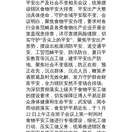
平安出产及社会不变相关会议，统筹摆
设辖区食物平安大排查、平安出产大整
治具体使命，守护全域平安取不变。会
议明白，聚焦食物平安办理，要求对各
行业各范畴及各类食物出产企业开展全
笼盖现患排查，详尽查摆风险缝隙，切
实守护“舌尖上的平安”。聚焦平安出产
形势，摆设出租屋消防平安、道交通平
安、工贸范畴平安、防汛防台、夏日平
安教育等沉点工做，建牢平安出产防
地。聚焦社会不变底线，防正在前、预
正在先，沉点群体、沉点人员，鞭策矛
盾胶葛及时无效化解。发力守护群命财
富平安，全力辖区安然不变场合排场。
为深切贯彻落实上级关于食物平安工做
的摆设要求，切实保障泛博人平易近群
众身体健康和生命平安，武安镇，闻令
而动抓落实，食安护平易近生，于 5 月
22 日上午正在班子会议上第一时间对
食物平安工做进行专项摆设，细化工做
行动、压实工做义务，统筹推进辖区食