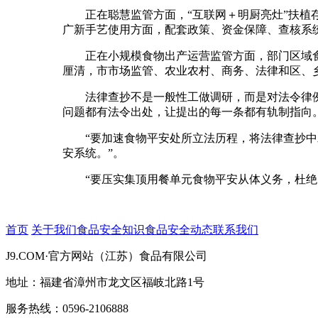
正在聪慧监管方面，“互联网＋明厨亮灶”扶植存
广新手艺使用方面，配套政策、资金保障、查核系
正在小规模食物出产运营监管方面，部门区域食物
厘清，市市场监管、农业农村、商务、法律和区、
法律查抄不是一般性工做调研，而是对法令律例
问题都有法令出处，让提出的每一条都有轨制指向
“要加速食物平安处所立法历程，将法律查抄中发
安系统。”。
“要压实集顶用餐单元食物平安从体义务，杜绝‘以
首页
关于我们
食品安全知识
食品安全动态
联系我们
J9.COM·官方网站（江苏）食品有限公司
地址：福建省漳州市龙文区福岐北路1号
服务热线：0596-2106888