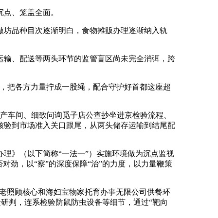
沉点、笼盖全面。
坊品种目次逐渐明白，食物摊贩办理逐渐纳入轨
输、配送等两头环节的监管盲区尚未完全消弭，跨
，把各方力量拧成一股绳，配合守护好首都这座超
产车间、细致问询觅子店公查抄坐进京检验流程、
核验到市场准入关口跟尾，从两头储存运输到结尾配
理》（以下简称“一法一”）实施环境做为沉点监视
对劲，以“察”的深度保障“治”的力度，以力量鞭策
老照顾核心和海妇宝物家托育办事无限公司供餐环
险研判，连系检验防鼠防虫设备等细节，通过“靶向