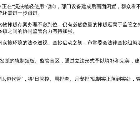
正在“沉扶植轻使用”倾向，部门设备建成后画面闲置，群众看
统还需进一步跟进。
摊贩存案办理不敷到位，仍有必然数量的摊贩逛离于监管之外。
乡镇之间的协同监管合力有待加强。
实施环境的法令巡视。查抄启动之初，市常委会法律查抄组就明
。
觉的轨制短板、监管盲区，通过立法形式予以填补和完美，建
包代管’，将‘日管控、周排查、月安排’轨制实正落到实处，管