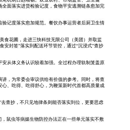
场全面落实进货检验记度，食物平安逃溯链条愈加完
验记度落实愈加规范。餐饮办事运营者后厨卫生情
特美食花圃，走进三快科技无限公司（美团）并取监
安封签”落实到配送环节管控，通过“沉浸式”查抄
安从体义务认识较着加强。全过程办理轨制笼盖原
讲，为常委会审议供给有价值的参考。同时，将查
安心、吃得、吃得舒心，为鞭策新时代首都高质量成
”去查抄，不只见地律条则能否落实到位，更要思虑
切，鼠虫等病媒生物防控办法正在一些单元落实不敷