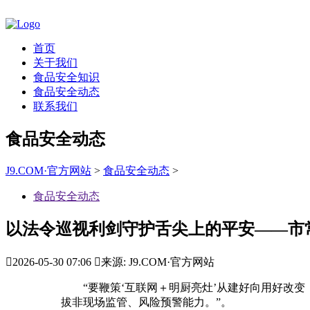
首页
关于我们
食品安全知识
食品安全动态
联系我们
食品安全动态
J9.COM·官方网站
>
食品安全动态
>
食品安全动态
以法令巡视利剑守护舌尖上的平安——市

2026-05-30 07:06

来源: J9.COM·官方网站
“要鞭策‘互联网＋明厨亮灶’从建好向用好改变，
拔非现场监管、风险预警能力。”。