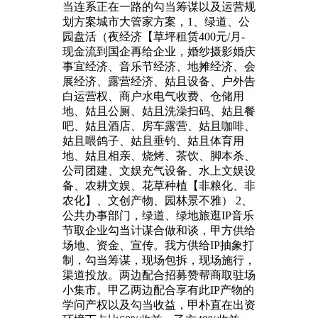
当连系正在一路的勾当筹谋以及运营规
划方案城市大管家方案，1、绿道、公
园盘活（夜经济【草坪租赁400元/月-
现金流到国企再给企业，婚纱摄影婚庆
事宜经济、音乐节经济、地摊经济、会
展经济、露营经济、姑且设备、户外告
白运营权、商户水电气收费、仓储用
地、姑且公厕、姑且洗澡扫码、姑且餐
吧、姑且酒店、房车露营、姑且咖啡、
姑且喂鸽子、姑且垂钓、姑且体育用
地、姑且相亲、烧烤、茶饮、脚本杀、
公司团建、文娱充气设备、水上文娱设
备、农耕文娱、花草种植【非粮化、非
农化】、文创产物、园林景不雅） 2、
公共办事部门，绿道、绿地旅逛IP音乐
节取企业勾当计谋合做和谈，甲方供给
场地、资金、宣传。我方供给IP抽象打
制，勾当筹谋，现场包拆，现场施行，
渠道投放。两边配合招募赞帮商取驻场
小集市。甲乙两边配合享有此IP产物的
学问产权以及勾当收益，甲朴直在出资