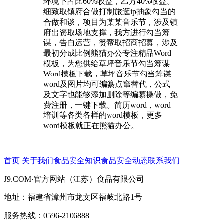
环境下占比60%收益，乙方40%收益。
细致取镇府合做打制旅逛ip抽象勾当的
合做和谈，项目为某某音乐节，涉及镇
府出资取场地支撑，我方进行勾当筹
谋，告白运营，赞帮取招商招募，涉及
最初分成比例熊猫办公专注精品Word
模板，为您供给草坪音乐节勾当筹谋
Word模板下载，草坪音乐节勾当筹谋
word及图片均可编纂点窜替代，公式
及文字也能够添加删除等编纂操做，免
费注册，一键下载。简历word，word
培训等各类各样的word模板，更多
word模板就正在熊猫办公。
首页
关于我们
食品安全知识
食品安全动态
联系我们
J9.COM·官方网站（江苏）食品有限公司
地址：福建省漳州市龙文区福岐北路1号
服务热线：0596-2106888