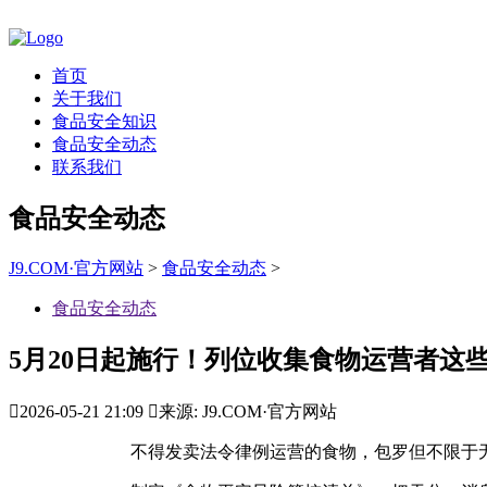
首页
关于我们
食品安全知识
食品安全动态
联系我们
食品安全动态
J9.COM·官方网站
>
食品安全动态
>
食品安全动态
5月20日起施行！列位收集食物运营者这

2026-05-21 21:09

来源: J9.COM·官方网站
不得发卖法令律例运营的食物，包罗但不限于无