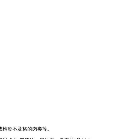
或检疫不及格的肉类等。