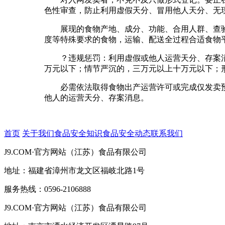
色性审查，防止利用虚假天分、冒用他人天分、无
展现的食物产地、成分、功能、合用人群、查验
度等特殊要求的食物，运输、配送全过程合适食物
？违规惩罚：利用虚假或他人运营天分、存案消
万元以下；情节严沉的，三万元以上十万元以下；形
必需依法取得食物出产运营许可或完成仅发卖预
他人的运营天分、存案消息。
首页
关于我们
食品安全知识
食品安全动态
联系我们
J9.COM·官方网站（江苏）食品有限公司
地址：福建省漳州市龙文区福岐北路1号
服务热线：0596-2106888
J9.COM·官方网站（江苏）食品有限公司