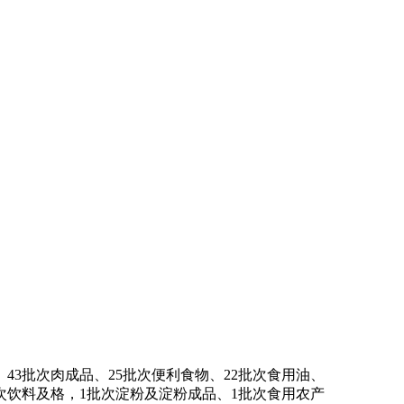
43批次肉成品、25批次便利食物、22批次食用油、
批次饮料及格，1批次淀粉及淀粉成品、1批次食用农产