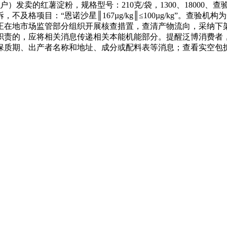
）发卖的红薯淀粉，规格型号：210克/袋，1300、18000
及格项目：“恩诺沙星║167µg/kg║≤100µg/kg”。查
正在地市场监管部分组织开展核查措置，查清产物流向，采纳下
职责的，应将相关消息传递相关本能机能部分。提醒泛博消费者
保质期、出产者名称和地址、成分或配料表等消息；查看实空包