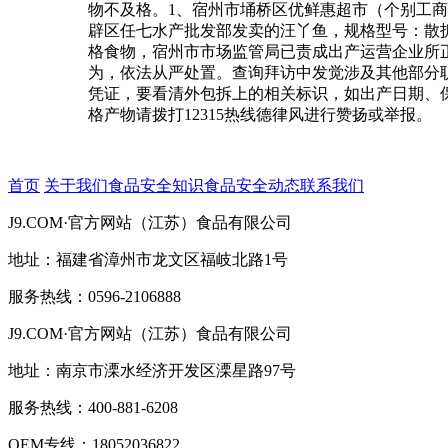
物不及格。1、宿州市埇桥区优鲜惠超市（个别工商户
辟区任七水产批发部发卖的汪丫鱼，规格型号：散拆，不
格食物，宿州市市场监管局已责成出产运营企业所
为，依法从严处置。查询拜访中发觉涉及其他部分
凭证，要看清外包拆上的相关标识，如出产日期、
格产物请拨打12315热线德律风进行赞扬或举报。
首页
关于我们
食品安全知识
食品安全动态
联系我们
J9.COM·官方网站（江苏）食品有限公司
地址：福建省漳州市龙文区福岐北路1号
服务热线：0596-2106888
J9.COM·官方网站（江苏）食品有限公司
地址：南京市溧水经济开发区溧星路97号
服务热线：400-881-6208
OEM专线：18052036822