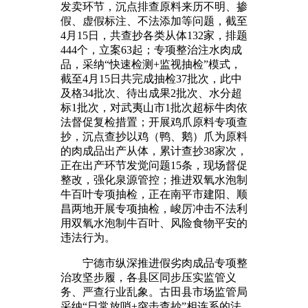
发卖环节，沉点排查原料来历不明、掺
假、虚假标注、不法添加等问题，截至
4月15日，共查抄各类从体132家，排题
444个，立案63起；专项整治注水肉成
品，采纳“快速检测+监视抽检”模式，
截至4月15日共完成抽检37批次，此中
及格34批次、待出成果2批次、水分超
标1批次，对武夷山市1批次超标牛肉依
法督促复检措置；开展鸡爪原料专项查
抄，沉点查抄以鸡（鸭、鹅）爪为原料
的肉成品出产从体，累计查抄38家次，
正在出产环节发觉问题15条，现场督促
整改，强化泉源管控；推进双氧水泡制
牛百叶专项抽检，正在南平市建阳、顺
昌两地开展专项抽检，峻厉冲击不法利
用双氧水泡制牛百叶、风险食物平安的
违法行为。
宁德市纵深推进假劣肉成品专项整
治攻坚步履，各县区同步压实监管义
务、严查行业乱象。古田县市场监管局
采纳“日常放哨+突击查抄”相连系的法