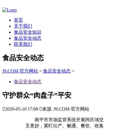
首页
关于我们
食品安全知识
食品安全动态
联系我们
食品安全动态
J9.COM·官方网站
>
食品安全动态
>
食品安全动态
守护群众“肉盘子”平安

2026-05-10 17:08

来源: J9.COM·官方网站
南平市市场监管系统开展跨区域交
叉查抄，紧盯出产、畅通、餐饮、收集